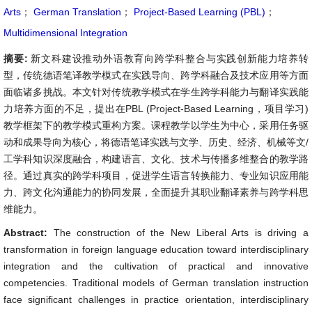
Arts
；
German Translation
；
Project-Based Learning (PBL)
；
Multidimensional Integration
摘要:
新文科建设推动外语教育向跨学科整合与实践创新能力培养转
型，传统德语笔译教学模式在实践导向、跨学科融合及技术应用等方面
面临诸多挑战。本文针对传统教学模式在学生跨学科能力与翻译实践能
力培养方面的不足，提出在PBL (Project-Based Learning，项目学习)
教学框架下的教学模式重构方案。课程教学以学生为中心，采用任务驱
动和成果导向为核心，将德语笔译实践与文学、历史、经济、机械等文/
工学科知识深度融合，构建语言、文化、技术与传播多维整合的教学路
径。通过真实的跨学科项目，促进学生语言转换能力、专业知识应用能
力、跨文化沟通能力的协同发展，全面提升其职业翻译素养与跨学科思
维能力。
Abstract:
The construction of the New Liberal Arts is driving a
transformation in foreign language education toward interdisciplinary
integration and the cultivation of practical and innovative
competencies. Traditional models of German translation instruction
face significant challenges in practice orientation, interdisciplinary