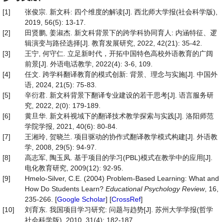
[1]
张俊宗. 新文科: 四个维度的解读[J]. 西北师大学报(社会科学版),
2019, 56(5): 13-17.
[2]
田贤鹏, 姜淑杰. 新文科背景下的跨学科协同育人: 内涵特征、逻
辑演变与路径选择[J]. 教育发展研究, 2022, 42(21): 35-42.
[3]
王宁, 何守仁. 立足新时代，开拓中国特色高校外语教育的广阔
前景[J]. 外语电话教学, 2022(4): 3-6, 109.
[4]
任文. 跨学科翻译教育的模式创新: 背景、理念与实施[J]. 中国外
语, 2024, 21(5): 75-83.
[5]
辛衍君. 新文科背景下翻译专业建设的若干思考[J]. 语言服务研
究, 2022, 2(0): 179-189.
[6]
黄旦华. 新文科视域下的翻译技术教学探索与实践[J]. 洛阳师范
学院学报, 2021, 40(6): 80-84.
[7]
王湘玲, 贺晓兰. 项目驱动的协作式翻译教学模式构建[J]. 外语教
学, 2008, 29(5): 94-97.
[8]
高志军, 陶玉凤. 基于项目的学习(PBL)模式在教学中的应用[J].
电化教育研究, 2009(12): 92-95.
[9]
Hmelo-Silver, C.E. (2004) Problem-Based Learning: What and
How Do Students Learn?
Educational Psychology Review
, 16,
235-266. [
Google Scholar
] [
CrossRef
]
[10]
刘育东. 我国项目学习研究: 问题与趋势[J]. 苏州大学学报(哲学
社会科学版), 2010, 31(4): 182-187.