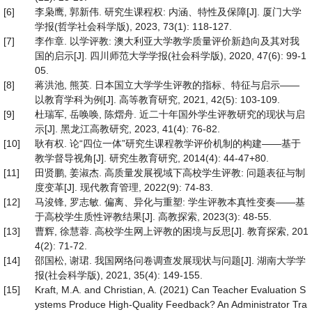
[6]
李枭鹰, 郭新伟. 研究生课程权: 内涵、特性及保障[J]. 厦门大学
学报(哲学社会科学版), 2023, 73(1): 118-127.
[7]
李作章. 以学评教: 澳大利亚大学教学质量评价新趋向及其对我
国的启示[J]. 四川师范大学学报(社会科学版), 2020, 47(6): 99-1
05.
[8]
蒋洪池, 熊英. 日本国立大学学生评教的指标、特征与启示——
以教育学科为例[J]. 高等教育研究, 2021, 42(5): 103-109.
[9]
杜瑞军, 岳唤唤, 陈熠舟. 近二十年国外学生评教研究的现状与启
示[J]. 黑龙江高教研究, 2023, 41(4): 76-82.
[10]
耿有权. 论“四位一体”研究生课程教学评价机制的构建——基于
教学督导视角[J]. 研究生教育研究, 2014(4): 44-47+80.
[11]
田贤鹏, 姜淑杰. 高质量发展视域下高校学生评教: 问题表征与制
度变革[J]. 现代教育管理, 2022(9): 74-83.
[12]
马浚锋, 罗志敏. 偏离、异化与重塑: 学生评教本真性变奏——基
于高校学生质性评教结果[J]. 高教探索, 2023(3): 48-55.
[13]
曹辉, 徐慧蓉. 高校学生网上评教的困境与反思[J]. 教育探索, 201
4(2): 71-72.
[14]
邵国松, 谢珺. 我国网络问卷调查发展现状与问题[J]. 湖南大学学
报(社会科学版), 2021, 35(4): 149-155.
[15]
Kraft, M.A. and Christian, A. (2021) Can Teacher Evaluation S
ystems Produce High-Quality Feedback? An Administrator Tra