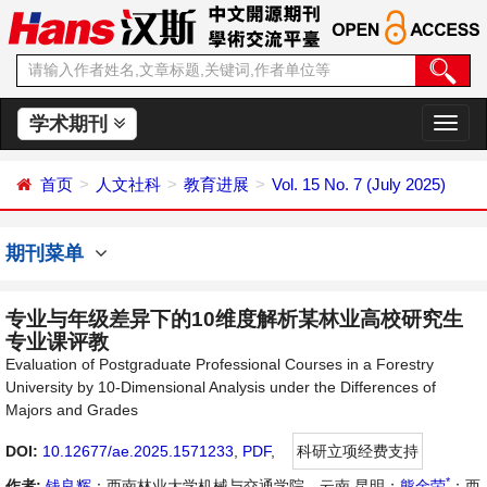
学术期刊
切
换
导
首页
人文社科
教育进展
Vol. 15 No. 7 (July 2025)
航
期刊菜单
专业与年级差异下的10维度解析某林业高校研究生
专业课评教
Evaluation of Postgraduate Professional Courses in a Forestry
University by 10-Dimensional Analysis under the Differences of
Majors and Grades
DOI:
10.12677/ae.2025.1571233
,
PDF
,
科研立项经费支持
*
作者:
钱良辉
：西南林业大学机械与交通学院，云南 昆明；
熊金荣
：西