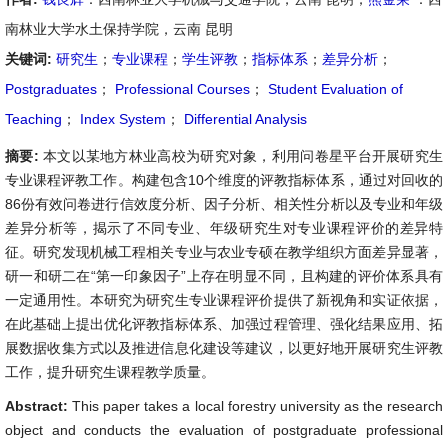
南林业大学水土保持学院，云南 昆明
关键词:
研究生
；
专业课程
；
学生评教
；
指标体系
；
差异分析
；
Postgraduates
；
Professional Courses
；
Student Evaluation of
Teaching
；
Index System
；
Differential Analysis
摘要:
本文以某地方林业高校为研究对象，利用问卷星平台开展研究生
专业课程评教工作。构建包含10个维度的评教指标体系，通过对回收的
86份有效问卷进行信效度分析、因子分析、相关性分析以及专业和年级
差异分析等，揭示了不同专业、年级研究生对专业课程评价的差异特
征。研究发现机械工程相关专业与农业专硕在教学组织方面差异显著，
研一和研二在“第一印象因子”上存在明显不同，且构建的评价体系具有
一定通用性。本研究为研究生专业课程评价提供了新视角和实证依据，
在此基础上提出优化评教指标体系、加强过程管理、强化结果应用、拓
展数据收集方式以及推进信息化建设等建议，以更好地开展研究生评教
工作，提升研究生课程教学质量。
Abstract:
This paper takes a local forestry university as the research
object and conducts the evaluation of postgraduate professional