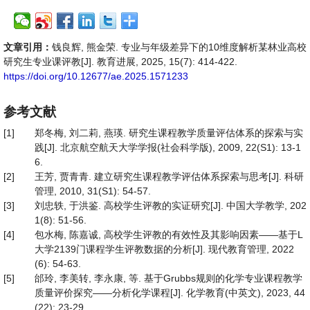
文章引用：
钱良辉, 熊金荣. 专业与年级差异下的10维度解析某林业高校
研究生专业课评教[J]. 教育进展, 2025, 15(7): 414-422.
https://doi.org/10.12677/ae.2025.1571233
参考文献
[1]
郑冬梅, 刘二莉, 燕瑛. 研究生课程教学质量评估体系的探索与实
践[J]. 北京航空航天大学学报(社会科学版), 2009, 22(S1): 13-1
6.
[2]
王芳, 贾青青. 建立研究生课程教学评估体系探索与思考[J]. 科研
管理, 2010, 31(S1): 54-57.
[3]
刘忠轶, 于洪鉴. 高校学生评教的实证研究[J]. 中国大学教学, 202
1(8): 51-56.
[4]
包水梅, 陈嘉诚, 高校学生评教的有效性及其影响因素——基于L
大学2139门课程学生评教数据的分析[J]. 现代教育管理, 2022
(6): 54-63.
[5]
邰玲, 李美转, 李永康, 等. 基于Grubbs规则的化学专业课程教学
质量评价探究——分析化学课程[J]. 化学教育(中英文), 2023, 44
(22): 23-29.