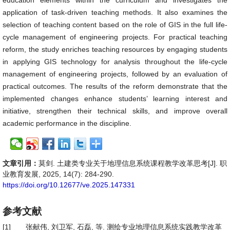
education elements within the curriculum and investigates the
application of task-driven teaching methods. It also examines the
selection of teaching content based on the role of GIS in the full life-
cycle management of engineering projects. For practical teaching
reform, the study enriches teaching resources by engaging students
in applying GIS technology for analysis throughout the life-cycle
management of engineering projects, followed by an evaluation of
practical outcomes. The results of the reform demonstrate that the
implemented changes enhance students’ learning interest and
initiative, strengthen their technical skills, and improve overall
academic performance in the discipline.
文章引用：
莫剑. 土建类专业关于地理信息系统课程教学改革思考[J]. 职
业教育发展, 2025, 14(7): 284-290.
https://doi.org/10.12677/ve.2025.147331
参考文献
[1]
张献伟, 刘卫军, 石磊, 等. 测绘专业地理信息系统实践教学改革