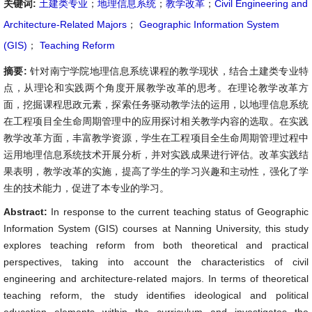
关键词:
土建类专业
；
地理信息系统
；
教学改革
；
Civil Engineering and
Architecture-Related Majors
；
Geographic Information System
(GIS)
；
Teaching Reform
摘要:
针对南宁学院地理信息系统课程的教学现状，结合土建类专业特
点，从理论和实践两个角度开展教学改革的思考。在理论教学改革方
面，挖掘课程思政元素，探索任务驱动教学法的运用，以地理信息系统
在工程项目全生命周期管理中的应用探讨相关教学内容的选取。在实践
教学改革方面，丰富教学资源，学生在工程项目全生命周期管理过程中
运用地理信息系统技术开展分析，并对实践成果进行评估。改革实践结
果表明，教学改革的实施，提高了学生的学习兴趣和主动性，强化了学
生的技术能力，促进了本专业的学习。
Abstract:
In response to the current teaching status of Geographic
Information System (GIS) courses at Nanning University, this study
explores teaching reform from both theoretical and practical
perspectives, taking into account the characteristics of civil
engineering and architecture-related majors. In terms of theoretical
teaching reform, the study identifies ideological and political