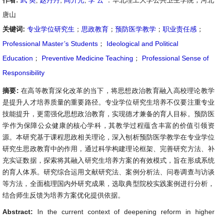
作者:
武 英
,
赵丹丹
,
阎升光
,
李 云
：华北理工大学公共卫生学院，河北
唐山
关键词:
专业学位研究生
；
思政教育
；
预防医学教学
；
职业责任感
；
Professional Master’s Students
；
Ideological and Political
Education
；
Preventive Medicine Teaching
；
Professional Sense of
Responsibility
摘要:
在高等教育深化改革的当下，将思想政治教育融入高校理论教学
是提升人才培养质量的重要路径。专业学位研究生培养不仅要注重专业
技能提升，更需强化思想政治教育，实现德才兼备的育人目标。预防医
学作为保障公众健康的核心学科，其教学过程蕴含丰富的价值引领资
源。本研究基于课程思政相关理论，深入刨析预防医学教学在专业学位
研究生思政教育中的作用，通过科学构建理论框架、完善研究方法、补
充实证数据，探索将其融入研究生培养方案的有效模式，旨在形成系统
的育人体系。研究综合运用文献研究法、案例分析法、问卷调查与访谈
等方法，全面梳理国内外研究成果，选取典型院校实践案例进行分析，
结合师生反馈为培养方案优化提供依据。
Abstract:
In the current context of deepening reform in higher