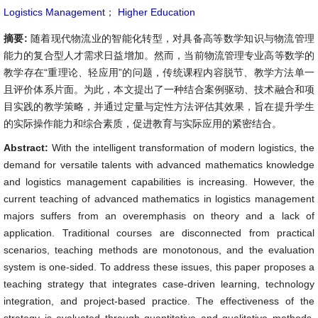
Logistics Management
；
Higher Education
摘要:
随着现代物流业的智能化转型，对具备高等数学知识与物流管理
能力的复合型人才需求日益增加。然而，当前物流管理专业高等数学的
教学存在“重理论、轻应用”的问题，传统课程内容脱节、教学方法单一
且评价体系片面。为此，本文提出了一种结合案例驱动、技术融合和项
目实践的教学策略，并通过定量与定性方法评估其效果，旨在提升学生
的实际操作能力和综合素质，促进教育与实际应用的紧密结合。
Abstract:
With the intelligent transformation of modern logistics, the
demand for versatile talents with advanced mathematics knowledge
and logistics management capabilities is increasing. However, the
current teaching of advanced mathematics in logistics management
majors suffers from an overemphasis on theory and a lack of
application. Traditional courses are disconnected from practical
scenarios, teaching methods are monotonous, and the evaluation
system is one-sided. To address these issues, this paper proposes a
teaching strategy that integrates case-driven learning, technology
integration, and project-based practice. The effectiveness of the