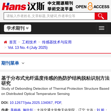
学术期刊
切
换
导
首页
工程技术
传感器技术与应用
航
Vol. 13 No. 4 (July 2025)
期刊菜单
基于分布式光纤温度传感的热防护结构脱粘识别方法
研究
Study of Debonding Detection of Thermal Protection Structure Based
on Distributed Optical Temperature Sensing
DOI:
10.12677/jsta.2025.134067
,
PDF
,
作者:
美格格
,
施欣彤
：大连交通大学詹天佑学院，辽宁 大连；
刘 航
：