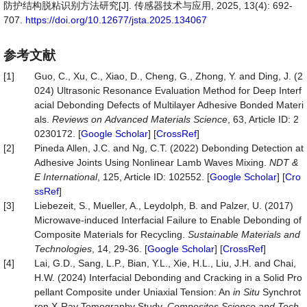
防护结构脱粘识别方法研究[J]. 传感器技术与应用, 2025, 13(4): 692-
707.
https://doi.org/10.12677/jsta.2025.134067
参考文献
[1]
Guo, C., Xu, C., Xiao, D., Cheng, G., Zhong, Y. and Ding, J. (2
024) Ultrasonic Resonance Evaluation Method for Deep Interf
acial Debonding Defects of Multilayer Adhesive Bonded Materi
als.
Reviews
on
Advanced
Materials
Science
, 63, Article ID: 2
0230172. [
Google Scholar
] [
CrossRef
]
[2]
Pineda Allen, J.C. and Ng, C.T. (2022) Debonding Detection at
Adhesive Joints Using Nonlinear Lamb Waves Mixing.
NDT
&
E
International
, 125, Article ID: 102552. [
Google Scholar
] [
Cro
ssRef
]
[3]
Liebezeit, S., Mueller, A., Leydolph, B. and Palzer, U. (2017)
Microwave-induced Interfacial Failure to Enable Debonding of
Composite Materials for Recycling.
Sustainable
Materials
and
Technologies
, 14, 29-36. [
Google Scholar
] [
CrossRef
]
[4]
Lai, G.D., Sang, L.P., Bian, Y.L., Xie, H.L., Liu, J.H. and Chai,
H.W. (2024) Interfacial Debonding and Cracking in a Solid Pro
pellant Composite under Uniaxial Tension: An
in Situ
Synchrot
ron X-Ray Tomography Study.
Composites
Science
and
Tech