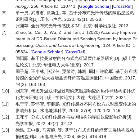
nology
, 256, Article ID: 110743. [
Google Scholar
] [
CrossRef
]
[5]
单一男, 武湛君, 徐新生, 等. 基于分布式光纤传感的隔热层脱粘
识别研究[J]. 压电与声光, 2020, 42(1): 25-28.
[6]
张旭苹. 全分布式光纤传感技术[M]. 北京: 科学出版社, 2013.
[7]
Zhao, S., Cui, J., Wu, Z. and Tan, J. (2020) Accuracy Improve
ment in of DR-Based Distributed Sensing System by Image Pr
ocessing.
Optics
and
Lasers
in
Engineering
, 124, Article ID: 1
05824. [
Google Scholar
] [
CrossRef
]
[8]
闫阳阳. 基于拉曼散射的分布式光纤温度传感器研究[D]: [硕士学
位论文]. 北京: 华北电力大学(北京), 2017.
[9]
周子超, 王小林, 张汉伟, 粟荣涛, 韩凯, 周朴, 许晓军. 基于分布式
传感的全光纤放大器增益光纤纤芯温度测量[J]. 中国激光, 2017,
44(2): 163-168.
[10]
刘东宇. 考虑升温或降温过程瞬态温度响应的热传导结构拓扑优
化方法研究[D]: [硕士学位论文]. 大连: 大连理工大学, 2024.
[11]
毛宁宁, 苏怀智, 李鹏鹏. 光纤传感器不同布设方式对应变传递的
影响分析[J]. 水电能源科学, 2019, 37(9): 120-123, 146.
[12]
王花平. 分布式光纤传感器与被测结构的界面效应影响分析[J].
光学学报, 2022, 42(2): 32-42.
[13]
徐浩, 王中枢, 马寅魏, 等. 基于分布式光纤的蜂窝夹层结构脱粘
损伤监测[J]. 压电与声光, 2024, 46(3): 414-419.