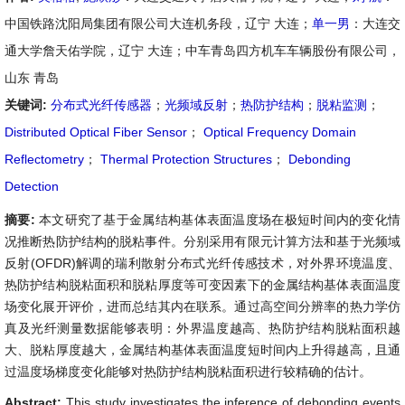
中国铁路沈阳局集团有限公司大连机务段，辽宁 大连；
单一男
：大连交
通大学詹天佑学院，辽宁 大连；中车青岛四方机车车辆股份有限公司，
山东 青岛
关键词:
分布式光纤传感器
；
光频域反射
；
热防护结构
；
脱粘监测
；
Distributed Optical Fiber Sensor
；
Optical Frequency Domain
Reflectometry
；
Thermal Protection Structures
；
Debonding
Detection
摘要:
本文研究了基于金属结构基体表面温度场在极短时间内的变化情
况推断热防护结构的脱粘事件。分别采用有限元计算方法和基于光频域
反射(OFDR)解调的瑞利散射分布式光纤传感技术，对外界环境温度、
热防护结构脱粘面积和脱粘厚度等可变因素下的金属结构基体表面温度
场变化展开评价，进而总结其内在联系。通过高空间分辨率的热力学仿
真及光纤测量数据能够表明：外界温度越高、热防护结构脱粘面积越
大、脱粘厚度越大，金属结构基体表面温度短时间内上升得越高，且通
过温度场梯度变化能够对热防护结构脱粘面积进行较精确的估计。
Abstract:
This study investigates the inference of debonding events