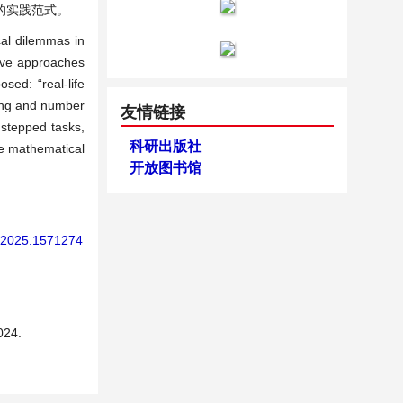
的实践范式。
cal dilemmas in
ative approaches
sed: “real-life
hing and number
友情链接
 stepped tasks,
科研出版社
re mathematical
开放图书馆
e.2025.1571274
24.