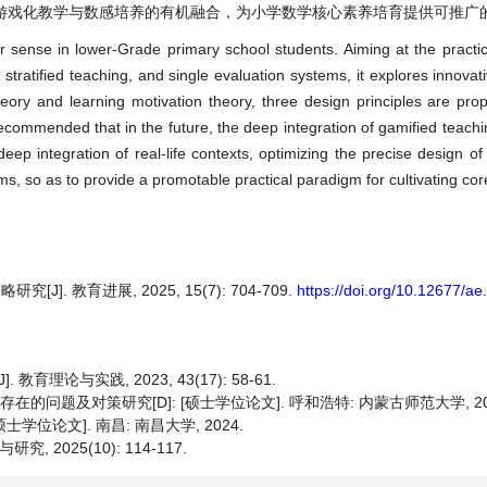
游戏化教学与数感培养的有机融合，为小学数学核心素养培育提供可推广
r sense in lower-Grade primary school students. Aiming at the practi
f stratified teaching, and single evaluation systems, it explores innov
ory and learning motivation theory, three design principles are propo
s recommended that in the future, the deep integration of gamified teac
ep integration of real-life contexts, optimizing the precise design of
ms, so as to provide a promotable practical paradigm for cultivating co
 教育进展, 2025, 15(7): 704-709.
https://doi.org/10.12677/a
理论与实践, 2023, 43(17): 58-61.
问题及对策研究[D]: [硕士学位论文]. 呼和浩特: 内蒙古师范大学, 20
学位论文]. 南昌: 南昌大学, 2024.
2025(10): 114-117.