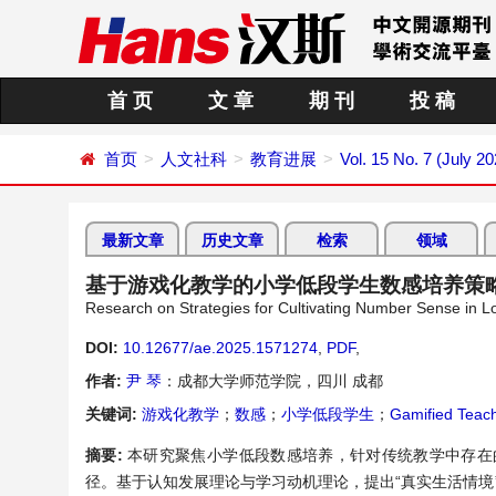
首 页
文 章
期 刊
投 稿
首页
人文社科
教育进展
Vol. 15 No. 7 (July 20
最新文章
历史文章
检索
领域
基于游戏化教学的小学低段学生数感培养策
Research on Strategies for Cultivating Number Sense in 
DOI:
10.12677/ae.2025.1571274
,
PDF
,
作者:
尹 琴
：成都大学师范学院，四川 成都
关键词:
游戏化教学
；
数感
；
小学低段学生
；
Gamified Teac
摘要:
本研究聚焦小学低段数感培养，针对传统教学中存在
径。基于认知发展理论与学习动机理论，提出“真实生活情境”