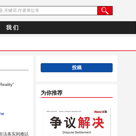
我 们
投稿
Reality”
为你推荐
he
但法条实则难以