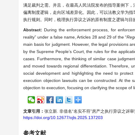
满足裁判之需。并且，在最高人民法院发布的指导案例下，
偏离制度逻辑，走向区域差异化。因此，可以法教义学为指
执行规则。同时，梳理执行异议之诉的原有制度之逻辑与目
Abstract:
During the enforcement process, for enforcem
reality” under a false name, Articles 28 and 29 of the “
Regu
main basis for judgment. However, the legal provisions are
by the Supreme People’s Court, the rules for the applicatio
cases. Furthermore, the thinking of similar case judgments
and moved towards regional differentiation. Therefore, und
social development and highlighting the need to protect t
execution objection lawsuits can be constructed. At the sa
objection to execution, focusing on clarifying the scope of li
文章引用：
张立新. 非借名“名实不符”房产之执行异议之诉审判路径的实证
https://doi.org/10.12677/ojls.2025.137203
参考文献