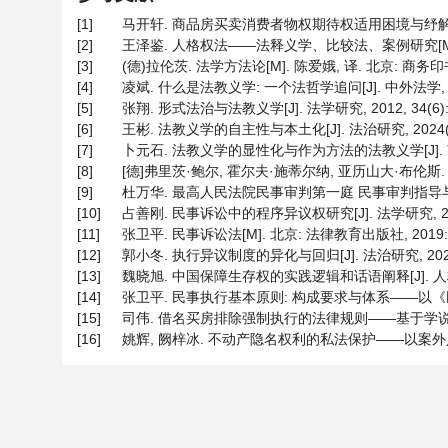
[1]
马开轩. 商品房买卖消费者物权期待权适用困境与纾解[J]. 河
[2]
王泽鉴. 人格权法——法释义学、比较法、案例研究[M]. 北京
[3]
(德)拉伦茨. 法学方法论[M]. 陈爱娥, 译. 北京: 商务印书馆
[4]
凌斌. 什么是法教义学: 一个法哲学追问[J]. 中外法学, 2015,
[5]
张翔. 形式法治与法教义学[J]. 法学研究, 2012, 34(6): 
[6]
王彬. 法教义学的自主性与本土化[J]. 法治研究, 2024(6)
[7]
卜元石. 法教义学的显性化与作为方法的法教义学[J]. 南大法学
[8]
[德]弗里茨·鲍尔, 霍尔夫·施蒂尔纳, 亚历山大·布伦斯. 德国
[9]
杜万华. 最高人民法院民事审判第一庭 民事审判指导与参考[M]
[10]
占善刚. 民事诉讼中的程序异议权研究[J]. 法学研究, 2017, 
[11]
张卫平. 民事诉讼法[M]. 北京: 法律教育出版社, 2019: 5
[12]
郭小冬. 执行异议制度的异化与回归[J]. 法治研究, 2022(4
[13]
魏晓旭. 中国保障生存权的实践逻辑和话语阐释[J]. 人权, 20
[14]
张卫平. 民事执行基本原则: 构成要求与体系——以《民事强制执
[15]
司伟. 借名买房排除强制执行的法律规则——基于学说与案例的分
[16]
姚辉, 阙梓冰. 不动产隐名权利的私法保护——以案外人执行异议