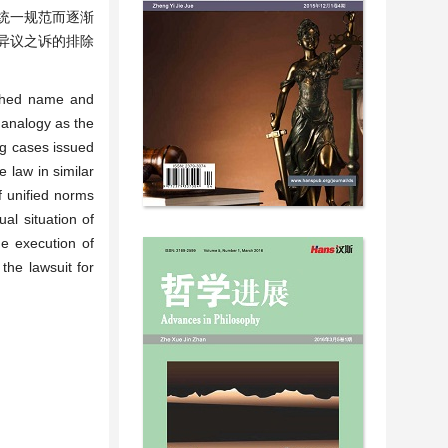
统一规范而逐渐
异议之诉的排除
tched name and
 analogy as the
ng cases issued
e law in similar
f unified norms
al situation of
he execution of
the lawsuit for