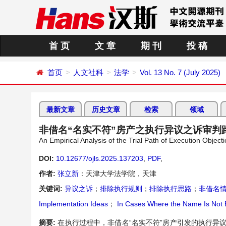
首 页
文 章
期 刊
投 稿
首页
人文社科
法学
Vol. 13 No. 7 (July 2025)
最新文章
历史文章
检索
领域
非借名“名实不符”房产之执行异议之诉审判
An Empirical Analysis of the Trial Path of Execution Objec
DOI:
10.12677/ojls.2025.137203
,
PDF
,
作者:
张立新
：天津大学法学院，天津
关键词:
异议之诉
；
排除执行规则
；
排除执行思路
；
非借名
Implementation Ideas
；
In Cases Where the Name Is Not
摘要:
在执行过程中，非借名“名实不符”房产引发的执行异