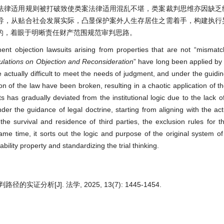
法律适用规则被打破致使类案法律适用混乱不堪，类案裁判思维亦因缺乏
导，从贴合社会发展实际，凸显保护案外人生存居住之需着手，构建执行
的，着眼于明晰责任财产范围规范审判思路。
ent objection lawsuits arising from properties that are not “misma
lations on Objection and Reconsideration
” have long been applied by
 actually difficult to meet the needs of judgment, and under the guidi
n of the law have been broken, resulting in a chaotic application of th
 has gradually deviated from the institutional logic due to the lack o
er the guidance of legal doctrine, starting from aligning with the actu
he survival and residence of third parties, the exclusion rules for t
me time, it sorts out the logic and purpose of the original system of 
ability property and standardizing the trial thinking.
分析[J]. 法学, 2025, 13(7): 1445-1454.