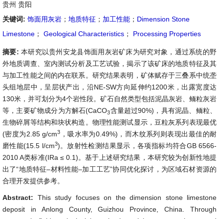
贵州 贵阳
关键词:
饰面用灰岩
；
地质特征
；
加工性能
；
Dimension Stone
Limestone
；
Geological Characteristics
；
Processing Properties
摘要:
本研究以贵州安龙县饰面用灰岩矿床为研究对象，通过系统的野
外地质调查、室内测试分析及工艺试验，揭示了该矿床的地质特征及其
与加工性能之间的内在联系。研究结果表明，矿体赋存于三叠系中统垄
头组地层中，呈层状产出，沿NE-SW方向延伸约1200米，出露宽度达
130米，并可划分为4个岩性段。矿石自然类型包括泥晶灰岩、鲕粒灰岩
等，主要矿物成分为方解石(CaCO
含量超过90%)，具有泥晶、鲕粒、
3
生物碎屑等结构和块状构造。物理性能测试显示，豆粒灰系列表现最优
3
(密度为2.85 g/cm
，吸水率为0.49%)，而木纹系列则表现出最佳的耐
3
磨性能(15.5 l/cm
)。放射性检测结果显示，各项指标均符合GB 6566-
2010 A类标准(IRa ≤ 0.1)。基于上述研究结果，本研究较为创新性地提
出了“地质特征–材料性能–加工工艺”协同优化探讨，为区域石材资源的
合理开发提供参考。
Abstract:
This study focuses on the dimension stone limestone
deposit in Anlong County, Guizhou Province, China. Through