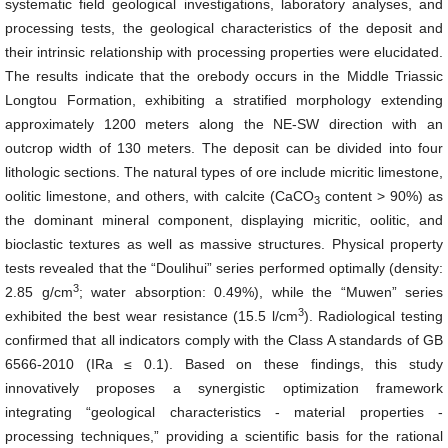
systematic field geological investigations, laboratory analyses, and
processing tests, the geological characteristics of the deposit and
their intrinsic relationship with processing properties were elucidated.
The results indicate that the orebody occurs in the Middle Triassic
Longtou Formation, exhibiting a stratified morphology extending
approximately 1200 meters along the NE-SW direction with an
outcrop width of 130 meters. The deposit can be divided into four
lithologic sections. The natural types of ore include micritic limestone,
oolitic limestone, and others, with calcite (CaCO
content > 90%) as
3
the dominant mineral component, displaying micritic, oolitic, and
bioclastic textures as well as massive structures. Physical property
tests revealed that the “Doulihui” series performed optimally (density:
3
2.85 g/cm
; water absorption: 0.49%), while the “Muwen” series
3
exhibited the best wear resistance (15.5 l/cm
). Radiological testing
confirmed that all indicators comply with the Class A standards of GB
6566-2010 (IRa ≤ 0.1). Based on these findings, this study
innovatively proposes a synergistic optimization framework
integrating “geological characteristics - material properties -
processing techniques,” providing a scientific basis for the rational