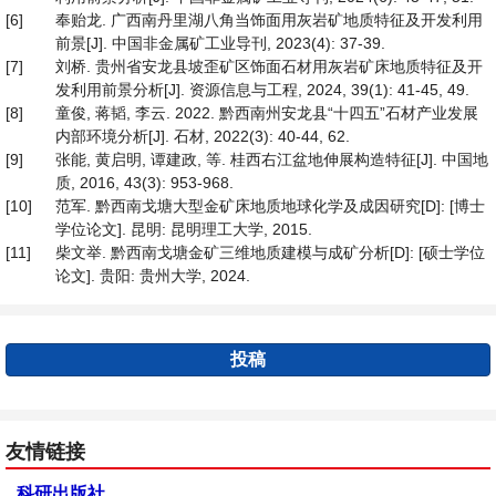
[6]
奉贻龙. 广西南丹里湖八角当饰面用灰岩矿地质特征及开发利用
前景[J]. 中国非金属矿工业导刊, 2023(4): 37-39.
[7]
刘桥. 贵州省安龙县坡歪矿区饰面石材用灰岩矿床地质特征及开
发利用前景分析[J]. 资源信息与工程, 2024, 39(1): 41-45, 49.
[8]
童俊, 蒋韬, 李云. 2022. 黔西南州安龙县“十四五”石材产业发展
内部环境分析[J]. 石材, 2022(3): 40-44, 62.
[9]
张能, 黄启明, 谭建政, 等. 桂西右江盆地伸展构造特征[J]. 中国地
质, 2016, 43(3): 953-968.
[10]
范军. 黔西南戈塘大型金矿床地质地球化学及成因研究[D]: [博士
学位论文]. 昆明: 昆明理工大学, 2015.
[11]
柴文举. 黔西南戈塘金矿三维地质建模与成矿分析[D]: [硕士学位
论文]. 贵阳: 贵州大学, 2024.
投稿
友情链接
科研出版社