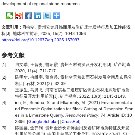
development of regional stone resources.
文章引用：
乔金矿. 贵州安龙县饰面用灰岩矿床地质特征及加工性能浅
析[J]. 地球科学前沿, 2025, 15(7): 1043-1056.
https://doi.org/10.12677/ag.2025.157097
参考文献
[1]
冉文瑞, 王智勇, 曾昭霞. 贵州石材资源及开发利用[J]. 矿产勘查,
2020, 11(4): 711-717.
[2]
陈明华, 冉维宇, 蒋良兵. 贵州省天然饰面石材发展空间及布局分
析[J]. 石材, 2021(2): 32-39.
[3]
王振生, 马腾飞. 河南省淇县二道庄矿区饰面石材用灰岩矿地质
特征及开发利用前景[J]. 矿产勘查, 2022, 13(8): 1143-1149.
[4]
irin, E., Bonduà, S. and Elkarmoty, M. (2021) Environmental a
nd Economic Optimization for Block Cutting of Dimension Ston
es in a Limestone Quarry.
Resources Policy
, 74, Article ID: 10
2396. [
Google Scholar
] [
CrossRef
]
[5]
陈国鑫, 金齐钊. 贵州金沙长坝饰面用灰岩矿床地质特征及开发
利用前景分析[J]. 中国非金属矿工业导刊, 2024(6): 43-47, 51.