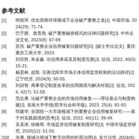
参考文献
[1]
明燕萍. 优化营商环境视域下企业破产重整之道[J]. 中国市场, 20
24(29): 71-74.
[2]
巴于茜、唐贵尧. 破产重整融资模式的法律问题研究[J]. 中外企
业文化, 2023(8): 67-69.
[3]
苏浩. 破产重整企业信用修复问题研究[D]: [硕士学位论文]. 重庆:
重庆工商大学, 2023.
[4]
刘宗胜, 朱金鑫. 论信用承诺及其制度完善[J]. 征信, 2022, 40(5):
15-21.
[5]
杨昊林, 赵凯. 完善沈阳市市场主体信用监管机制的法治路径[J].
辽宁经济, 2024(9): 50-55.
[6]
刘训智. 商事登记制度改革的信用困境与解决对策[J]. 征信, 202
4, 42(7): 51-58.
[7]
范志勇. 论破产重整企业的市场信用修复——理论基点与制度构
建[J]. 东南大学学报(哲学社会科学版), 2023, 25(4): 82-93.
[8]
邹建华. 全国统一大市场视域下的重整企业信用修复研究——基
于对实践困境的思考[J]. 征信, 2022, 40(11): 39-49.
[9]
吴圣涛, 徐晓荀. 市场监管信用修复制度研究[J]. 中国市场监管研
究, 2020(12): 51-55.
[10]
张勇. 领域法视域下数字信用的犯罪治理[J]. 东方法学, 2024(6):