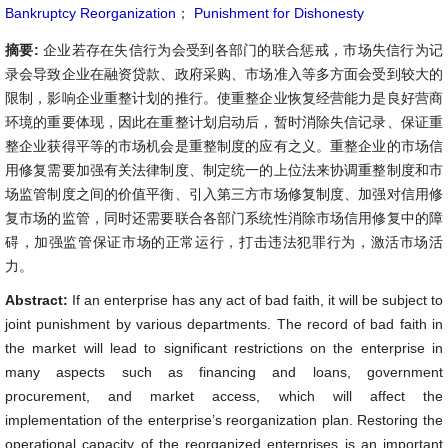
Bankruptcy Reorganization
；
Punishment for Dishonesty
摘要:
企业若存在失信行为会受到各部门的联合惩戒，市场失信行为记
录会导致企业在融资贷款、政府采购、市场准入等多方面会受到较大的
限制，影响企业重整计划的推行。使重整企业恢复经营能力是良好营商
环境的重要体现，因此在重整计划启动后，暂时消除失信记录、保证重
整企业获得平等的市场机会是重整制度的应有之义。重整企业的市场信
用修复需要加强有关法律制度、制定统一的上位法来协调重整制度和市
场监管制度之间的价值平衡、引入第三方市场修复制度、加强对信用修
复市场的监管，同时还需要联合各部门系统性消除市场信用修复中的障
碍，加强监管保证市场的正常运行，打击违法犯罪行为，激活市场活
力。
Abstract:
If an enterprise has any act of bad faith, it will be subject to
joint punishment by various departments. The record of bad faith in
the market will lead to significant restrictions on the enterprise in
many aspects such as financing and loans, government
procurement, and market access, which will affect the
implementation of the enterprise’s reorganization plan. Restoring the
operational capacity of the reorganized enterprises is an important