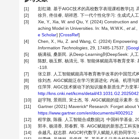
[1]
彭红璐. 基于AIGC技术的高校数字表现课程教学[J]. 高教发展
[2]
徐升, 佟佳睿, 胡祥恩. 下一代个性化学习: 生成式人工智能增
[3]
Xie, Y., Xia, W. and Qiu, Y. (2024) Construction 
aching Model in Universities. In: Ma, W.W.K.,
et al
.,
e Scholar
] [
CrossRef
]
[4]
Chen, X., Hu, Z. and Wang, C. (2024) Empowering 
Information Technologies
, 29, 17485-17537. [
Googl
[5]
杨满福, 桑新民. 从Deep-Learning到DeepSeek
[6]
陈默, 杨玉辉, 杨清元, 等. 智能体赋能高等教育变革: 基于D
-118.
[7]
张立群. 人工智能赋能高等教育教学改革的中国范式构建[J]. 
[8]
徐刘杰. AIGC赋能泛在学习资源进化: 内涵、机理与路径[J]. 
[9]
任萍萍. AIGC技术驱动下的知识服务新质生产力变革与双向
http://kns.cnki.net/kcms/detail/43.1031.G2.202504
[10]
赵宇翔, 景雨田, 宋士杰, 等. AIGC赋能的提示素养: 生成
[11]
Gartner (2021) Maverick* Research: Forget about Y
https://www.gartner.com/en/documents/4002912
[12]
程学旗, 陈薇. 人工智能合成数据[J]. 中国科学基金, 2022, 3
[13]
郭丰, 杨清香, 郑春辉, 等. AIGC赋能的新形态工科实验教学初探
[14]
余越凡, 赵志群. AIGC时代数字人赋能人机协同学习: 价值、框