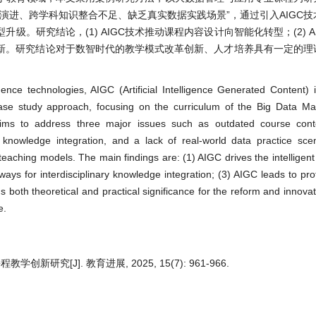
演进、跨学科知识整合不足、缺乏真实数据实践场景”，通过引入AIGC
。研究结论，(1) AIGC技术推动课程内容设计向智能化转型；(2) A
与创新。研究结论对于数智时代的教学模式改革创新、人才培养具有一定的
igence technologies, AIGC (Artificial Intelligence Generated Content) 
 case study approach, focusing on the curriculum of the Big Data 
aims to address three major issues such as outdated course conte
ry knowledge integration, and a lack of real-world data practice sce
teaching models. The main findings are: (1) AIGC drives the intelligent
ways for interdisciplinary knowledge integration; (3) AIGC leads to p
both theoretical and practical significance for the reform and innovat
e.
研究[J]. 教育进展, 2025, 15(7): 961-966.