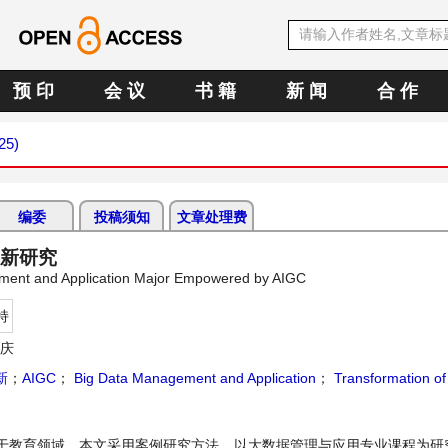
预 印
会 议
书 籍
新 闻
合 作
25)
编委
投稿须知
文章处理费
创新研究
gement and Application Major Empowered by AIGC
持
庆
新
；
AIGC
；
Big Data Management and Application
；
Transformation of
用于教育领域，本文采用案例研究方法，以大数据管理与应用专业课程为研