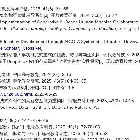
与评估, 2025, 41(3): 2+135.
强智能辅导系统[J]. 开放教育研究, 2024, 30(2): 13-22.
and Implementation of Generative AI-Based Human-Machine Collaborativ
 Eds.,
Blended Learning. Intelligent Computing in Education
, Springer, 
Education Development through AIGC: A Systematic Literature Review
e Scholar
] [
CrossRef
]
: 人工智能赋能大学功能范式重构的挑战、转型与新生态[J]. 现代教育技术, 2025, 35
eepSeek-R1的范式重构与“浙大先生”实践探索[J]. 现代教育技术, 2025, 
中国高等教育, 2024(24): 9-13.
电化教育研究, 2025, 46(5): 64-69+85.
赋能机制研究[J/OL]. 图书馆: 1-6.
27.1728.002.html
, 2025-05-29.
式AI时代的人智交互能力重构[J]. 情报资料工作, 2025, 46(3): 14-25.
our Real Data—Synthetic Data Is the Future of AI.
6(3): 442-444+446.
[J]. 电化教育研究, 2025, 46(1): 72-78+85.
架与路径[J]. 远程教育杂志, 2025, 43(2): 45-52.