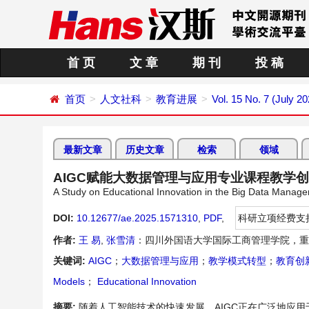
首 页
文 章
期 刊
投 稿
首页
人文社科
教育进展
Vol. 15 No. 7 (July 20
最新文章
历史文章
检索
领域
AIGC赋能大数据管理与应用专业课程教学
A Study on Educational Innovation in the Big Data Mana
DOI:
10.12677/ae.2025.1571310
,
PDF
,
科研立项经费支
作者:
王 易
,
张雪清
：四川外国语大学国际工商管理学院，重
关键词:
AIGC
；
大数据管理与应用
；
教学模式转型
；
教育创
Models
；
Educational Innovation
摘要:
随着人工智能技术的快速发展，AIGC正在广泛地应