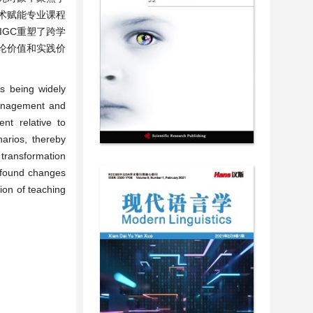
技术赋能专业课程
IGC重塑了跨学
理论价值和实践价
is being widely
Management and
nt relative to
narios, thereby
 transformation
rofound changes
ion of teaching