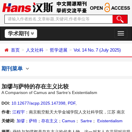
学术期刊
切
换
导
首页
人文社科
哲学进展
Vol. 14 No. 7 (July 2025)
航
期刊菜单
加缪与萨特的存在主义比较
A Comparison of Camus and Sartre’s Existentialism
DOI:
10.12677/acpp.2025.147398
,
PDF
,
作者:
江程宇
：南京航空航天大学金城学院人文社科学院，江苏 南京
关键词:
加缪
；
萨特
；
存在主义
；
Camus
；
Sartre
；
Existentialism
摘要:
萨特与加缪都是存在主义的代表人物。这一对友人在共同对抗世