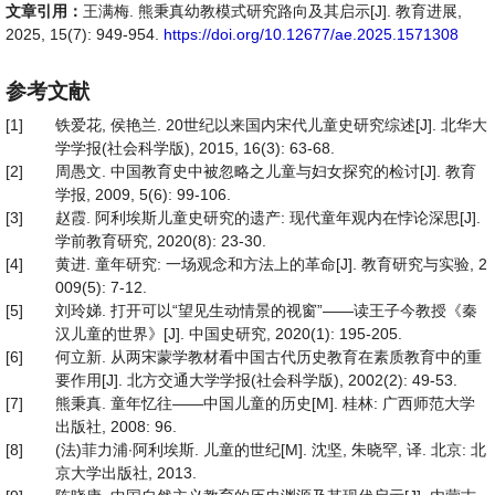
文章引用：
王满梅. 熊秉真幼教模式研究路向及其启示[J]. 教育进展,
2025, 15(7): 949-954.
https://doi.org/10.12677/ae.2025.1571308
参考文献
[1]
铁爱花, 侯艳兰. 20世纪以来国内宋代儿童史研究综述[J]. 北华大
学学报(社会科学版), 2015, 16(3): 63-68.
[2]
周愚文. 中国教育史中被忽略之儿童与妇女探究的检讨[J]. 教育
学报, 2009, 5(6): 99-106.
[3]
赵霞. 阿利埃斯儿童史研究的遗产: 现代童年观内在悖论深思[J].
学前教育研究, 2020(8): 23-30.
[4]
黄进. 童年研究: 一场观念和方法上的革命[J]. 教育研究与实验, 2
009(5): 7-12.
[5]
刘玲娣. 打开可以“望见生动情景的视窗”——读王子今教授《秦
汉儿童的世界》[J]. 中国史研究, 2020(1): 195-205.
[6]
何立新. 从两宋蒙学教材看中国古代历史教育在素质教育中的重
要作用[J]. 北方交通大学学报(社会科学版), 2002(2): 49-53.
[7]
熊秉真. 童年忆往——中国儿童的历史[M]. 桂林: 广西师范大学
出版社, 2008: 96.
[8]
(法)菲力浦∙阿利埃斯. 儿童的世纪[M]. 沈坚, 朱晓罕, 译. 北京: 北
京大学出版社, 2013.