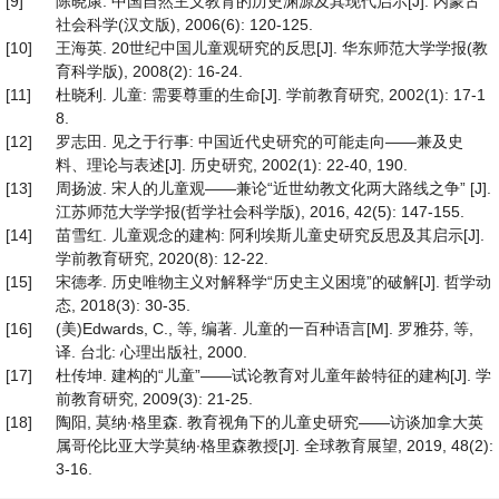
[9]
陈晓康. 中国自然主义教育的历史渊源及其现代启示[J]. 内蒙古
社会科学(汉文版), 2006(6): 120-125.
[10]
王海英. 20世纪中国儿童观研究的反思[J]. 华东师范大学学报(教
育科学版), 2008(2): 16-24.
[11]
杜晓利. 儿童: 需要尊重的生命[J]. 学前教育研究, 2002(1): 17-1
8.
[12]
罗志田. 见之于行事: 中国近代史研究的可能走向——兼及史
料、理论与表述[J]. 历史研究, 2002(1): 22-40, 190.
[13]
周扬波. 宋人的儿童观——兼论“近世幼教文化两大路线之争” [J].
江苏师范大学学报(哲学社会科学版), 2016, 42(5): 147-155.
[14]
苗雪红. 儿童观念的建构: 阿利埃斯儿童史研究反思及其启示[J].
学前教育研究, 2020(8): 12-22.
[15]
宋德孝. 历史唯物主义对解释学“历史主义困境”的破解[J]. 哲学动
态, 2018(3): 30-35.
[16]
(美)Edwards, C., 等, 编著. 儿童的一百种语言[M]. 罗雅芬, 等,
译. 台北: 心理出版社, 2000.
[17]
杜传坤. 建构的“儿童”——试论教育对儿童年龄特征的建构[J]. 学
前教育研究, 2009(3): 21-25.
[18]
陶阳, 莫纳∙格里森. 教育视角下的儿童史研究——访谈加拿大英
属哥伦比亚大学莫纳∙格里森教授[J]. 全球教育展望, 2019, 48(2):
3-16.