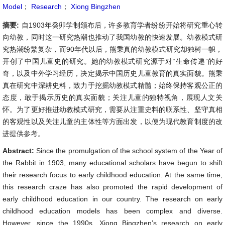
Model
；
Research
；
Xiong Bingzhen
摘要:
自1903年癸卯学制颁布后，许多教育学者纷纷开始将研究重心转
向幼教，同时这一研究热潮也推动了我国幼教的快速发展。幼教模式研
究热潮纷繁复杂，而90年代以后，熊秉真的幼教模式研究却独树一帜，
开创了中国儿童史的研究。她的幼教模式研究源于对“生命传递”的好
奇，以及中外学习经历，决定揭示中国历史儿童教育的真实面貌。熊秉
真在研究中深耕史料，致力于挖掘幼教模式精髓；始终保持客观公正的
态度，敢于揭示历史的真实面貌；关注儿童的独特视角，展现人文关
怀。为了更好推进幼教模式研究，需要从注重史料的联系性、坚守真相
的客观性以及关注儿童的主体性等方面出发，以便为现代教育制度的改
进提供参考。
Abstract:
Since the promulgation of the school system of the Year of
the Rabbit in 1903, many educational scholars have begun to shift
their research focus to early childhood education. At the same time,
this research craze has also promoted the rapid development of
early childhood education in our country. The research on early
childhood education models has been complex and diverse.
However, since the 1990s, Xiong Bingzhen’s research on early