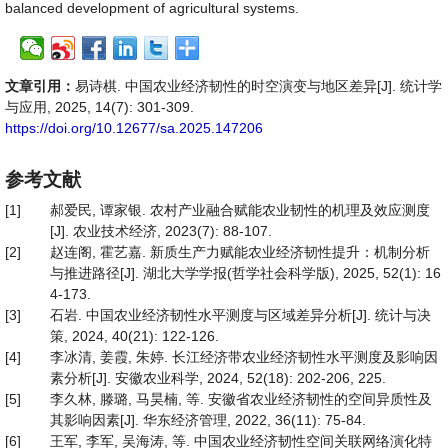
balanced development of agricultural systems.
文章引用：
易诗棋. 中国农业经济韧性的时空演变与地区差异[J]. 统计学
与应用, 2025, 14(7): 301-309.
https://doi.org/10.12677/sa.2025.147206
参考文献
[1]
郝爱民, 谭家银. 农村产业融合赋能农业韧性的机理及效应测度
[J]. 农业技术经济, 2023(7): 88-107.
[2]
赵连阁, 霍艺嘉. 新质生产力赋能农业经济韧性提升：机制分析
与推进路径[J]. 湖北大学学报(哲学社会科学版), 2025, 52(1): 16
4-173.
[3]
石岩. 中国农业经济韧性水平测度与区域差异分析[J]. 统计与决
策, 2024, 40(21): 122-126.
[4]
李冰清, 姜霞, 朱婷. 长江经济带农业经济韧性水平测度及影响因
素分析[J]. 安徽农业科学, 2024, 52(18): 202-206, 225.
[5]
李久林, 滕璐, 马昊楠, 等. 安徽省农业经济韧性的空间异质性及
其影响因素[J]. 华东经济管理, 2022, 36(11): 75-84.
[6]
王军, 李军, 吴海涛, 等. 中国农业经济韧性空间关联网络演化特