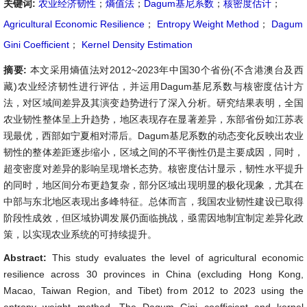
关键词:
农业经济韧性
；
熵值法
；
Dagum基尼系数
；
核密度估计
；
Agricultural Economic Resilience
；
Entropy Weight Method
；
Dagum
Gini Coefficient
；
Kernel Density Estimation
摘要:
本文采用熵值法对2012~2023年中国30个省份(不含港澳台及西
藏)农业经济韧性进行评估，并运用Dagum基尼系数与核密度估计方
法，对区域间差异及其演变趋势进行了深入分析。研究结果表明，全国
农业韧性整体呈上升趋势，地区表现存在显著差异，东部省份如江苏表
现最优，西部如宁夏相对滞后。Dagum基尼系数的动态变化反映出农业
韧性的整体差距逐步缩小，区域之间的不平衡性仍是主要成因，同时，
超变密度对差异的影响呈现增长态势。核密度估计显示，韧性水平提升
的同时，地区间分布更趋复杂，部分区域出现明显的极化现象，尤其在
中部与东北地区表现出多峰特征。总体而言，我国农业韧性建设已取得
阶段性成效，但区域协调发展仍面临挑战，亟需因地制宜制定差异化政
策，以实现农业系统的可持续提升。
Abstract:
This study evaluates the level of agricultural economic
resilience across 30 provinces in China (excluding Hong Kong,
Macao, Taiwan Region, and Tibet) from 2012 to 2023 using the