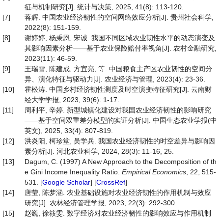
征与机制研究[J]. 统计与决策, 2025, 41(8): 113-120.
[7]
蒋辉. 中国农业经济韧性的空间网络效应分析[J]. 贵州社会科学,
2022(8): 151-159.
[8]
谢婷婷, 杨秉恩, 宋诚. 我国不同区域农业韧性水平的动态演变及
其影响因素分析——基于农业保险赔付率视角[J]. 农村金融研究,
2023(11): 46-59.
[9]
王瑞雪, 陈建成, 方宜亮, 等. 中国粮食主产区农业韧性的空间分
异、演化特征与驱动力[J]. 农业经济与管理, 2023(4): 23-36.
[10]
霍松涛. 中国乡村经济韧性测度及时空演变特征研究[J]. 云南财
经大学学报, 2023, 39(6): 1-17.
[11]
周利平, 辛婷. 新型城镇化建设对我国农业经济韧性的影响研究
——基于空间双重差分模型的实证分析[J]. 中国生态农业学报(中
英文), 2025, 33(4): 807-819.
[12]
洪炎阳, 柯珍堂, 吴学兵. 我国农业经济韧性的时空差异与影响因
素分析[J]. 河北农业科学, 2024, 28(3): 11-16, 25.
[13]
Dagum, C. (1997) A New Approach to the Decomposition of th
e Gini Income Inequality Ratio.
Empirical Economics
, 22, 515-
531. [
Google Scholar
] [
CrossRef
]
[14]
唐莹, 陈梦涵. 农业基础设施对农业经济韧性的作用机制与效应
研究[J]. 农林经济管理学报, 2023, 22(3): 292-300.
[15]
赵巍, 徐筱雯. 数字经济对农业经济韧性的影响效应与作用机制