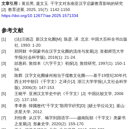
文章引用：
黄后男, 庞文玉. 千字文对东南亚汉字启蒙教育影响的研究
[J]. 教育进展, 2025, 15(7): 1142-1150.
https://doi.org/10.12677/ae.2025.1571334
参考文献
[1]
(法)汪德迈. 新汉文化圈[M]. 陈彦, 译. 北京: 中国大百科全书出版
社, 1993: 1-20.
[2]
郑阿财. 中国蒙书在汉字文化圈的流传与发展[J]. 首都师范大学
学报(社会科学版), 2018(1): 21-24.
[3]
邰惠莉. 敦煌本《六字千文》初探[J]. 敦煌研究, 1997(1): 150-1
56.
[4]
陈辉. 汉字文化圈缘何相当于儒教文化圈——基于19世纪30年代
西士对中朝日《千字文》之译介[J]. 浙江大学学报(人文社会科学
版), 2006(3): 147-153.
[5]
王晓平. 亚洲汉文学史中的《千字文》[J]. 中国比较文学, 2006
(2): 137-150.
[6]
李孝善. 韓國歷代“千字文”類用字硏究[D]: [硕士学位论文]. 釜山:
庆星大学, 2012.
[7]
刘怡青. 从汉字、喃字到国语字——越南阮朝《千字文》类蒙书
之发展[J]. 形象史学, 2020(2): 159-170.