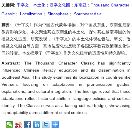
关键词:
千字文
；
本土化
；
汉字文化圈
；
东南亚
；
Thousand Character
Classic
；
Localization
；
Sinosphere
；
Southeast Asia
摘要:
《千字文》作为中国古代蒙学读物，对中国及东亚、东南亚启蒙
教育影响深远。本文聚焦其在东南亚的本土化，探讨其在越南等国的传
播及文化适应。研究发现，《千字文》的本土化体现在音注、释义、改
编及文化融合等方面，其地位变化也反映了各国汉字教育政策和文化认
同的转变。本文揭示了《千字文》作为文化纽带的适应性和持久影响。
Abstract:
The Thousand Character Classic has significantly
influenced Chinese literacy education and its dissemination in
Southeast Asia. This study examines its localization in countries like
Vietnam, focusing on adaptations in pronunciation guides,
explanations, and cultural integration. The findings reveal that these
adaptations reflect historical shifts in language policies and cultural
identity. The Classic serves as a lasting cultural bridge, showcasing
its adaptability across different social contexts.