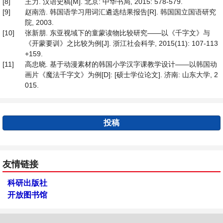
[8]
王力. 汉语史稿[M]. 北京: 中华书局, 2015: 578-579.
[9]
赵南浩. 韩国语学习用词汇遴选结果报告[R]. 韩国国立国语研究
院, 2003.
[10]
张新朋. 东亚视域下的童蒙读物比较研究——以《千字文》与
《开蒙要训》之比较为例[J]. 浙江社会科学, 2015(11): 107-113
+159.
[11]
高忠晓. 基于动漫素材的韩国小学汉字课教学设计——以韩国动
画片《魔法千字文》为例[D]: [硕士学位论文]. 济南: 山东大学, 2
015.
投稿
友情链接
科研出版社
开放图书馆