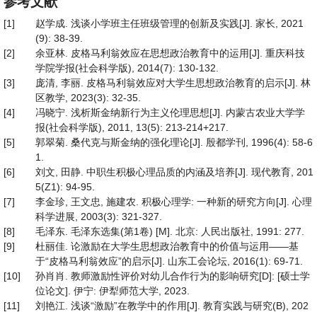
参考文献
[1]
赵学成. 浅谈小学班主任班级管理的创新及实践[J]. 家长, 2021
(9): 38-39.
[2]
余亚林. 皮格马利翁效应在思想政治教育中的运用[J]. 重庆科技
学院学报(社会科学版), 2014(7): 130-132.
[3]
庞清, 李丽. 皮格马利翁效应对大学生思想政治教育的启示[J]. 林
区教学, 2023(3): 32-35.
[4]
冯晓宁. 浅析斯金纳新行为主义伦理思想[J]. 内蒙古农业大学学
报(社会科学版), 2011, 13(5): 213-214+217.
[5]
郭翠菊. 桑代克与斯金纳的强化理论[J]. 殷都学刊, 1996(4): 58-6
1.
[6]
刘文, 田静. 中职生积极心理品质的内涵及培养[J]. 现代教育, 201
5(Z1): 94-95.
[7]
李金珍, 王文忠, 施建农. 积极心理学: 一种新的研究方向[J]. 心理
科学进展, 2003(3): 321-327.
[8]
毛泽东. 毛泽东选集(第1卷) [M]. 北京: 人民出版社, 1991: 277.
[9]
杜丽佳. 论激励在大学生思想政治教育中的价值与运用——基
于“皮格马利翁效应”的启示[J]. 山东工会论坛, 2016(1): 69-71.
[10]
孙肖肖. 教师激励性评价对幼儿合作行为的影响研究[D]: [硕士学
位论文]. 伊宁: 伊犁师范大学, 2023.
[11]
刘艳江. 浅谈“激励”在教学中的作用[J]. 教育实践与研究(B), 202