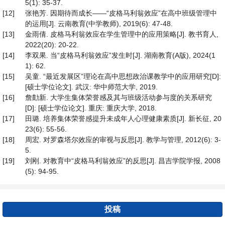
5(1): 35-37.
[12]
张艳芳. 因期待而成长——“皮格马利翁效应”在高中班级管理中
的运用[J]. 云南教育(中学教师), 2019(6): 47-48.
[13]
金雨倩. 皮格马利翁效应在学生管理中的应用策略[J]. 教书育人,
2022(20): 20-22.
[14]
李双果. 当“皮格马利翁效应”发生时[J]. 湖南教育(A版), 2024(1
1): 62.
[15]
吴童. “最近发展区”理论在高中思想政治课教学中的应用研究[D]:
[硕士学位论文]. 武汉: 华中师范大学, 2019.
[16]
詹勣新. 大学生集体荣誉感及其与班级活动参与度的关系研究
[D]: [硕士学位论文]. 重庆: 重庆大学, 2018.
[17]
田璐. 培养集体荣誉感提升未成年人心理健康素质[J]. 新长征, 20
23(6): 55-56.
[18]
周宏. 对罗森塔尔效应的审视与反思[J]. 教学与管理, 2012(6): 3-
5.
[19]
刘刚. 对教育中“皮格马利翁效应”的反思[J]. 昌吉学院学报, 2008
(5): 94-95.
投稿