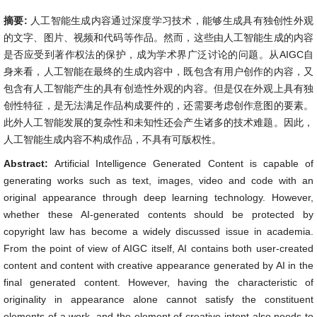
摘要:
人工智能生成内容通过深度学习技术，能够生成具有独创性外观
的文字、图片、视频和代码等作品。然而，这些由人工智能生成的内容
是否应受到著作权法的保护，成为学术界广泛讨论的问题。从AIGC自
身来看，人工智能在最终的生成内容中，既包含有用户创作的内容，又
包含有人工智能产生的具有创造性外观的内容。但是仅在外观上具有独
创性特征，是无法满足作品构成要件的，还需要考虑创作意图的要素。
此外人工智能发展的复杂性和未知性还会产生诸多的技术难题。因此，
人工智能生成内容不构成作品，不具有可版权性。
Abstract:
Artificial Intelligence Generated Content is capable of
generating works such as text, images, video and code with an
original appearance through deep learning technology. However,
whether these AI-generated contents should be protected by
copyright law has become a widely discussed issue in academia.
From the point of view of AIGC itself, AI contains both user-created
content and content with creative appearance generated by AI in the
final generated content. However, having the characteristic of
originality in appearance alone cannot satisfy the constituent
elements of a work, and the element of creative intent also needs to