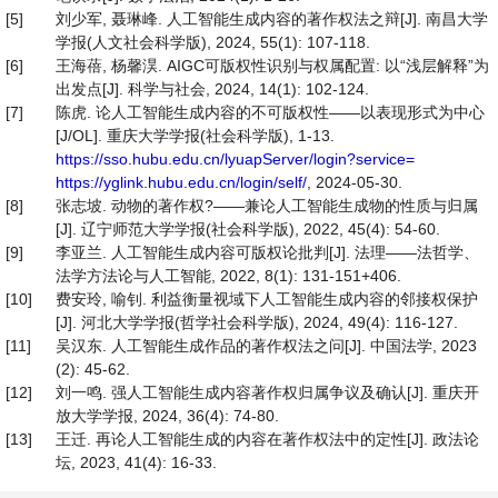
[5]
刘少军, 聂琳峰. 人工智能生成内容的著作权法之辩[J]. 南昌大学
学报(人文社会科学版), 2024, 55(1): 107-118.
[6]
王海蓓, 杨馨淏. AIGC可版权性识别与权属配置: 以“浅层解释”为
出发点[J]. 科学与社会, 2024, 14(1): 102-124.
[7]
陈虎. 论人工智能生成内容的不可版权性——以表现形式为中心
[J/OL]. 重庆大学学报(社会科学版), 1-13.
https://sso.hubu.edu.cn/lyuapServer/login?service=
https://yglink.hubu.edu.cn/login/self/
, 2024-05-30.
[8]
张志坡. 动物的著作权?——兼论人工智能生成物的性质与归属
[J]. 辽宁师范大学学报(社会科学版), 2022, 45(4): 54-60.
[9]
李亚兰. 人工智能生成内容可版权论批判[J]. 法理——法哲学、
法学方法论与人工智能, 2022, 8(1): 131-151+406.
[10]
费安玲, 喻钊. 利益衡量视域下人工智能生成内容的邻接权保护
[J]. 河北大学学报(哲学社会科学版), 2024, 49(4): 116-127.
[11]
吴汉东. 人工智能生成作品的著作权法之问[J]. 中国法学, 2023
(2): 45-62.
[12]
刘一鸣. 强人工智能生成内容著作权归属争议及确认[J]. 重庆开
放大学学报, 2024, 36(4): 74-80.
[13]
王迁. 再论人工智能生成的内容在著作权法中的定性[J]. 政法论
坛, 2023, 41(4): 16-33.