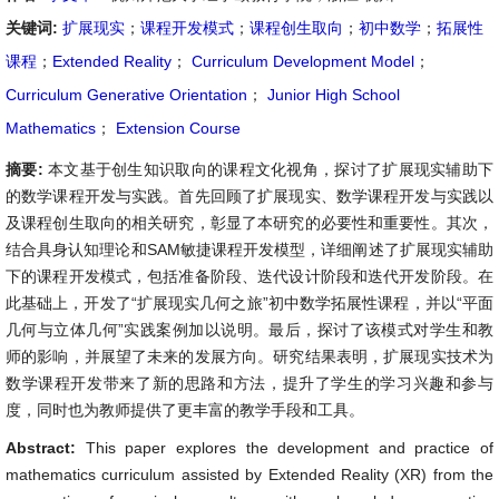
关键词:
扩展现实
；
课程开发模式
；
课程创生取向
；
初中数学
；
拓展性
课程
；
Extended Reality
；
Curriculum Development Model
；
Curriculum Generative Orientation
；
Junior High School
Mathematics
；
Extension Course
摘要:
本文基于创生知识取向的课程文化视角，探讨了扩展现实辅助下
的数学课程开发与实践。首先回顾了扩展现实、数学课程开发与实践以
及课程创生取向的相关研究，彰显了本研究的必要性和重要性。其次，
结合具身认知理论和SAM敏捷课程开发模型，详细阐述了扩展现实辅助
下的课程开发模式，包括准备阶段、迭代设计阶段和迭代开发阶段。在
此基础上，开发了“扩展现实几何之旅”初中数学拓展性课程，并以“平面
几何与立体几何”实践案例加以说明。最后，探讨了该模式对学生和教
师的影响，并展望了未来的发展方向。研究结果表明，扩展现实技术为
数学课程开发带来了新的思路和方法，提升了学生的学习兴趣和参与
度，同时也为教师提供了更丰富的教学手段和工具。
Abstract:
This paper explores the development and practice of
mathematics curriculum assisted by Extended Reality (XR) from the