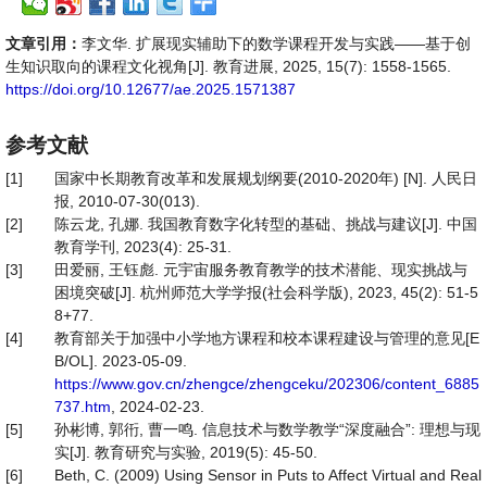
文章引用：
李文华. 扩展现实辅助下的数学课程开发与实践——基于创
生知识取向的课程文化视角[J]. 教育进展, 2025, 15(7): 1558-1565.
https://doi.org/10.12677/ae.2025.1571387
参考文献
[1]
国家中长期教育改革和发展规划纲要(2010-2020年) [N]. 人民日
报, 2010-07-30(013).
[2]
陈云龙, 孔娜. 我国教育数字化转型的基础、挑战与建议[J]. 中国
教育学刊, 2023(4): 25-31.
[3]
田爱丽, 王钰彪. 元宇宙服务教育教学的技术潜能、现实挑战与
困境突破[J]. 杭州师范大学学报(社会科学版), 2023, 45(2): 51-5
8+77.
[4]
教育部关于加强中小学地方课程和校本课程建设与管理的意见[E
B/OL]. 2023-05-09.
https://www.gov.cn/zhengce/zhengceku/202306/content_6885
737.htm
, 2024-02-23.
[5]
孙彬博, 郭衎, 曹一鸣. 信息技术与数学教学“深度融合”: 理想与现
实[J]. 教育研究与实验, 2019(5): 45-50.
[6]
Beth, C. (2009) Using Sensor in Puts to Affect Virtual and Real