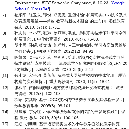
Environments.
IEEE Pervasive Computing
, 8, 16-23. [
Google
Scholar
] [
CrossRef
]
[7]
褚乐阳, 陈卫东, 谭悦, 郑思思. 重塑体验: 扩展现实(XR)技术及其
教育应用展望——兼论“教育与新技术融合”的走向[J]. 远程教育
杂志, 2019, 37(1): 17-31.
[8]
孙志伟, 李小平, 张琳, 姜丽萍, 毛旭. 虚拟现实技术下的学习空间
扩展研究[J]. 电化教育研究, 2019, 40(7): 76-83.
[9]
胡小勇, 孙硕, 杨文杰, 陈孝然. 人工智能赋能: 学习者高阶思维培
养何处去[J]. 中国电化教育, 2022(12): 84-92.
[10]
陈凯泉, 吴志超, 刘宏, 严莉莉. 扩展现实(XR)支撑沉浸式学习的
技术路径与应用模式——沉浸式学习研究网络国际会议(iLRN 20
20)探析[J]. 远程教育杂志, 2020, 38(5): 3-13.
[11]
钱小龙, 宋子昀, 黄蓓蓓. 沉浸式大学智慧校园的整体实现：理论
构建与实践探析[J]. 重庆高教研究, 2023, 11(5): 49-61.
[12]
张和平. 苗侗民族地区地方数学课程资源开发模式构建[J]. 教学
与管理, 2012(3): 102-103.
[13]
项昭, 贾其锋. 基于LOGO技术的中学数学实验及其课程开发[J].
数学教育学报, 2005(3): 98-101.
[14]
潘旭东, 丁秀红. 小学低年级数学“游园课程”的开发与实践[J]. 课
程·教材·教法, 2019, 39(6): 100-106.
[15]
江婕, 胡珊珊. 基于增强现实技术的小学数学游戏化教学探究