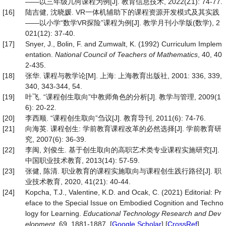
——以三年级几何课程为例[J]. 教育信息技术, 2022(Z1): 74-77.
[16]
陆吉健, 沈晓媛. VR一体机辅助下的课程资源开发模式及其实践
——以小学“数学VR探险”课程为例[J]. 教学月刊小学版(数学), 2
021(12): 37-40.
[17]
Snyer, J., Bolin, F. and Zumwalt, K. (1992) Curriculum Implem
entation.
National Council of Teachers of Mathematics
, 40, 40
2-435.
[18]
张华. 课程与教学论[M]. 上海: 上海教育出版社, 2001: 336, 339,
340, 343-344, 54.
[19]
叶飞. “课程创生取向”中教师角色的分析[J]. 教学与管理, 2009(1
6): 20-22.
[20]
李西顺. “课程创生取向”刍议[J]. 教育导刊, 2011(6): 74-76.
[21]
向海英. 课程创生: 学前教育课程改革的必然选择[J]. 学前教育研
究, 2007(6): 36-39.
[22]
李闽, 刘俊生. 基于创生取向的高职艺术类专业课程实施研究[J].
中国职业技术教育, 2013(14): 57-59.
[23]
张健, 陈清. 职业教育的课程实施取向与课程创生践行路径[J]. 职
业技术教育, 2020, 41(21): 40-44.
[24]
Kopcha, T.J., Valentine, K.D. and Ocak, C. (2021) Editorial: Pr
eface to the Special Issue on Embodied Cognition and Techno
logy for Learning.
Educational Technology Research and Dev
elopment
, 69, 1881-1887. [
Google Scholar
] [
CrossRef
]