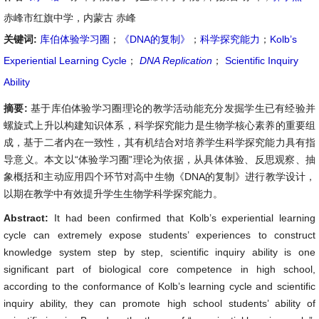
赤峰市红旗中学，内蒙古 赤峰
关键词:
库伯体验学习圈
；
《DNA的复制》
；
科学探究能力
；
Kolb’s
Experiential Learning Cycle
；
DNA Replication
；
Scientific Inquiry
Ability
摘要:
基于库伯体验学习圈理论的教学活动能充分发掘学生已有经验并
螺旋式上升以构建知识体系，科学探究能力是生物学核心素养的重要组
成，基于二者内在一致性，其有机结合对培养学生科学探究能力具有指
导意义。本文以“体验学习圈”理论为依据，从具体体验、反思观察、抽
象概括和主动应用四个环节对高中生物《DNA的复制》进行教学设计，
以期在教学中有效提升学生生物学科学探究能力。
Abstract:
It had been confirmed that Kolb’s experiential learning
cycle can extremely expose students’ experiences to construct
knowledge system step by step, scientific inquiry ability is one
significant part of biological core competence in high school,
according to the conformance of Kolb’s learning cycle and scientific
inquiry ability, they can promote high school students’ ability of