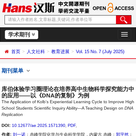
学术期刊
切
换
导
首页
人文社科
教育进展
Vol. 15 No. 7 (July 2025)
航
期刊菜单
库伯体验学习圈理论在培养高中生物科学探究能力中
的应用——以《DNA的复制》为例
The Application of Kolb’s Experiential Learning Cycle to Improve High
School Students Scientific Inquiry Ability—A Teaching Design on
DNA
Replication
DOI:
10.12677/ae.2025.1571390
,
PDF
,
作者:
刘一诺
：赤峰学院化学与生命科学学院，内蒙古 赤峰；
郭宇然
：