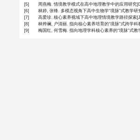
[5]
周燕梅. 情境教学模式在高中地理教学中的应用研究[D]: [
[6]
林婷, 张锋. 多模态视角下高中生物学“境脉”式教学研究[J]. 
[7]
高爱珍. 核心素养视域下高中地理情境教学路径探索[J]. 高考, 
[8]
林烨斓, 户清丽. 指向核心素养培育的“境脉”式跨学科教学设
[9]
梅国红, 何雪梅. 指向地理学科核心素养的“境脉”式教学——以复