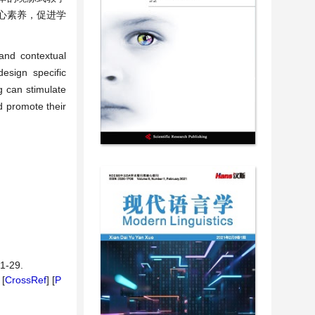
心素养，促进学
 and contextual
esign specific
g can stimulate
nd promote their
 1-29.
 [
CrossRef
] [
P