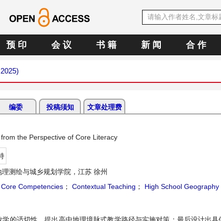
预 印
会 议
书 籍
新 闻
合 作
 2025)
编委
投稿须知
文章处理费
rom the Perspective of Core Literacy
持
地理测绘与城乡规划学院，江苏 徐州
；
Core Competencies
；
Contextual Teaching
；
High School Geography
教学的适切性，提出高中地理境脉式教学路径与实施对策；最后设计出具