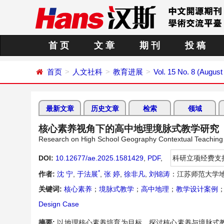
首 页
文 章
期 刊
投 稿
首页
人文社科
教育进展
Vol. 15 No. 8 (August
最新文章
历史文章
检索
领域
核心素养视角下的高中地理境脉式教学研究
Research on High School Geography Contextual Teaching f
DOI:
10.12677/ae.2025.1581429
,
PDF
,
科研立项经费支
*
作者:
沈 宁
,
于法展
,
张 婷
,
徐非凡
,
刘锦涛
：江苏师范大学
关键词:
核心素养
；
境脉式教学
；
高中地理
；
教学设计案例
Design Case
摘要:
以地理核心素养培育为目标，探讨核心素养与境脉式