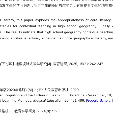
激发学生的学习兴趣，培养学生的高阶思维能力，有效提升学生的地理核
l literacy, this paper explores the appropriateness of core literacy
egies for contextual teaching in high school geography; Finally, d
s. The results indicate that high school geography contextual teachin
thinking abilities, effectively enhance their core geographical literacy, a
高中地理境脉式教学研究[J]. 教育进展, 2025, 15(8): 242-247.
020年修订) [M]. 北京: 人民教育出版社, 2020.
ted Cognition and the Culture of Learning.
Educational Researcher
, 18,
ed Learning Methods.
Medical Education
, 20, 481-486. [
Google Scholar
]
]. 教育科学研究, 2024(8): 52-60.