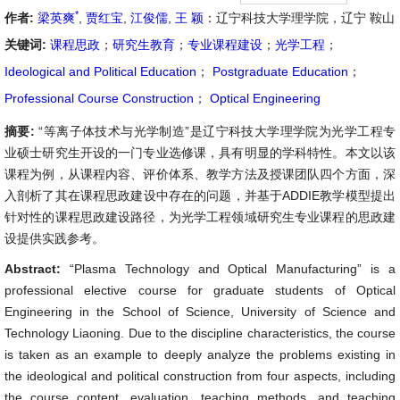
*
作者:
梁英爽
,
贾红宝
,
江俊儒
,
王 颖
：辽宁科技大学理学院，辽宁 鞍山
关键词:
课程思政
；
研究生教育
；
专业课程建设
；
光学工程
；
Ideological and Political Education
；
Postgraduate Education
；
Professional Course Construction
；
Optical Engineering
摘要:
“等离子体技术与光学制造”是辽宁科技大学理学院为光学工程专
业硕士研究生开设的一门专业选修课，具有明显的学科特性。本文以该
课程为例，从课程内容、评价体系、教学方法及授课团队四个方面，深
入剖析了其在课程思政建设中存在的问题，并基于ADDIE教学模型提出
针对性的课程思政建设路径，为光学工程领域研究生专业课程的思政建
设提供实践参考。
Abstract:
“Plasma Technology and Optical Manufacturing” is a
professional elective course for graduate students of Optical
Engineering in the School of Science, University of Science and
Technology Liaoning. Due to the discipline characteristics, the course
is taken as an example to deeply analyze the problems existing in
the ideological and political construction from four aspects, including
the course content, evaluation, teaching methods, and teaching