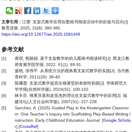
文章引用：
江燮. 支架式教学应用在图画书阅读活动中的价值与启示[J].
教育进展, 2025, 15(8): 380-385.
https://doi.org/10.12677/ae.2025.1581449
参考文献
[1]
唐琪, 熊丽娟. 基于支架教学的幼儿图画书阅读研究[J]. 黑龙江教
师发展学院学报, 2022, 41(1): 89-91.
[2]
盛艳, 张伟平. 从系统方法的视角看支架式教学的实践[J]. 当代教
育科学, 2011(20): 38-40.
[3]
陈珊霞. 支架式教学提高生物课堂的有效性初探[J]. 华南师范大
学学报(自然科学版), 2010(S1): 100-102.
[4]
林丰芬. 维果茨基和皮亚杰的理论在支架式教学中的应用[J]. 福
建论坛(人文社会科学版), 2007(S1): 227-228.
[5]
Sanchez, A. (2025) Guided Play in the Kindergarten Classroo
m: One Teacher’s Inquiry into Scaffolding Play-Based Writing I
nstruction.
Early Childhood Education Journal
. [
Google Schola
r
] [
CrossRef
]