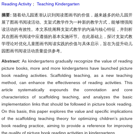
Reading Activity
；
Teaching Kindergarten
摘要:
随着幼儿园逐渐认识到阅读图画书的价值，越来越多的幼儿园开
展了图画书阅读活动。支架式教学作为一种新的教学方式，能够增强阅
读活动的有效性。本文系统阐释支架式教学的内涵与核心特征，并剖析
其在图画书阅读中应遵循的基本实施环节。在此基础上，探讨支架式教
学理论对优化儿童图画书阅读实践的价值与具体启示，旨在为提升幼儿
园图画书阅读活动质量提供参考。
Abstract:
As kindergartens gradually recognize the value of reading
picture books, more and more kindergartens have launched picture
book reading activities. Scaffolding teaching, as a new teaching
method, can enhance the effectiveness of reading activities. This
article systematically expounds the connotation and core
characteristics of scaffolding teaching, and analyzes the basic
implementation links that should be followed in picture book reading.
On this basis, this paper explores the value and specific implications
of the scaffolding teaching theory for optimizing children’s picture
book reading practice, aiming to provide a reference for improving
the quality of picture book reading activities in kindergartens.