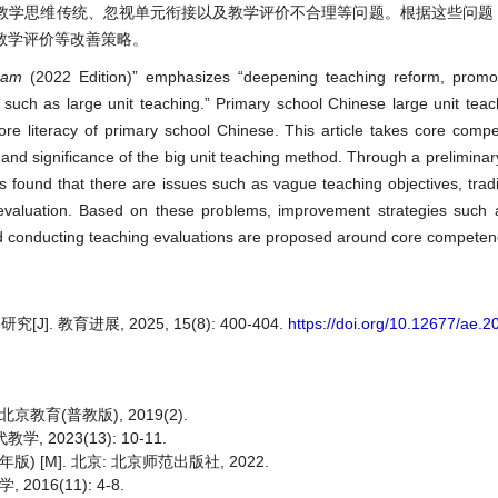
教学思维传统、忽视单元衔接以及教学评价不合理等问题。根据这些问题
教学评价等改善策略。
ram
(2022 Edition)” emphasizes “deepening teaching reform, promot
s such as large unit teaching.” Primary school Chinese large unit tea
re literacy of primary school Chinese. This article takes core comp
 and significance of the big unit teaching method. Through a preliminary
as found that there are issues such as vague teaching objectives, tradi
 evaluation. Based on these problems, improvement strategies such a
 and conducting teaching evaluations are proposed around core competen
教育进展, 2025, 15(8): 400-404.
https://doi.org/10.12677/ae.
教育(普教版), 2019(2).
2023(13): 10-11.
 [M]. 北京: 北京师范出版社, 2022.
16(11): 4-8.