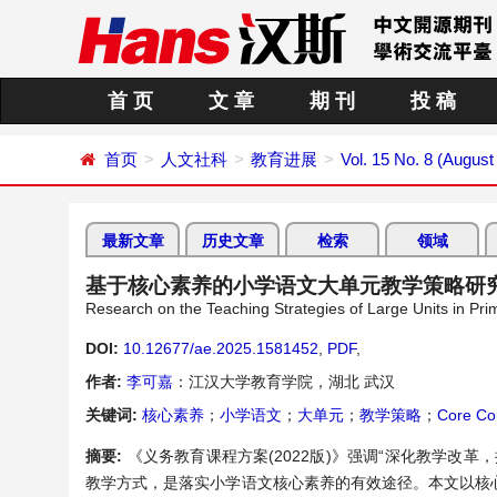
首 页
文 章
期 刊
投 稿
首页
人文社科
教育进展
Vol. 15 No. 8 (August
最新文章
历史文章
检索
领域
基于核心素养的小学语文大单元教学策略研
Research on the Teaching Strategies of Large Units in Pr
DOI:
10.12677/ae.2025.1581452
,
PDF
,
作者:
李可嘉
：江汉大学教育学院，湖北 武汉
关键词:
核心素养
；
小学语文
；
大单元
；
教学策略
；
Core Co
摘要:
《义务教育课程方案(2022版)》强调“深化教学改
教学方式，是落实小学语文核心素养的有效途径。本文以核