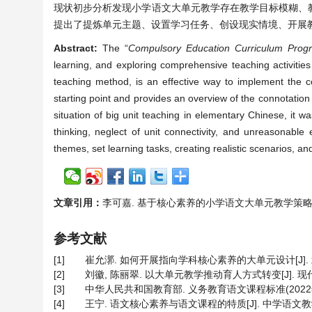
现状初步分析发现小学语文大单元教学存在教学目标模糊、
提出了提炼单元主题、设置学习任务、创设现实情境、开展
Abstract:
The “
Compulsory Education Curriculum Prog
learning, and exploring comprehensive teaching activitie
teaching method, is an effective way to implement the co
starting point and provides an overview of the connotation
situation of big unit teaching in elementary Chinese, it w
thinking, neglect of unit connectivity, and unreasonable
themes, set learning tasks, creating realistic scenarios,
文章引用：
李可嘉. 基于核心素养的小学语文大单元教学策略研究[J]. 
参考文献
[1]
崔允漷. 如何开展指向学科核心素养的大单元设计[J]. 北京
[2]
刘徽, 陈丽翠. 以大单元教学推动育人方式转变[J]. 现代教学, 
[3]
中华人民共和国教育部. 义务教育语文课程标准(2022年版)
[4]
王宁. 语文核心素养与语文课程的特质[J]. 中学语文教学, 20