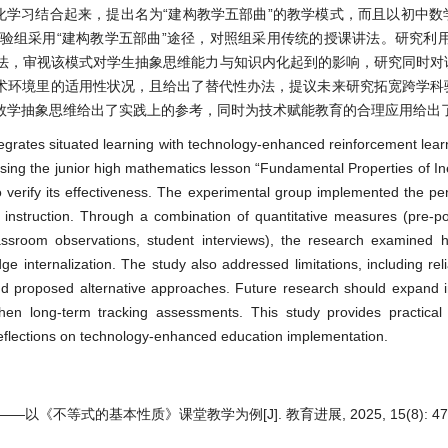
化学习结合起来，提出名为“建构教学五部曲”的教学模式，而且以初中数
验组采用“建构教学五部曲”途径，对照组采用传统的授课讲法。研究利用
办法，审视该模式对学生抽象思维能力与知识内化起到的影响，研究同时对
术环境里的适用性状况，且给出了替代性办法，提议未来研究拓宽跨学科
数学抽象思维给出了实践上的参考，同时为技术赋能教育的合理应用给出
ntegrates situated learning with technology-enhanced reinforcement lear
Using the junior high mathematics lesson “Fundamental Properties of Ine
 verify its effectiveness. The experimental group implemented the p
d instruction. Through a combination of quantitative measures (pre-po
lassroom observations, student interviews), the research examined 
ge internalization. The study also addressed limitations, including reli
and proposed alternative approaches. Future research should expand in
then long-term tracking assessments. This study provides practical 
l reflections on technology-enhanced education implementation.
不等式的基本性质》课堂教学为例[J]. 教育进展, 2025, 15(8): 472-