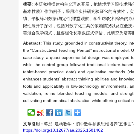
摘要:
本研究根据建构主义理论开展，把情境学习跟技术强
基本性质》作为例子，采用准实验研究验证它的有效性，实
绩、平板练习数据)与定性(课堂观察、学生访谈)相综合的
限性展开了探讨，包括对数字化工具的依赖情况以及在低技
善混合教学模式，且要强化长期跟踪式评估，此研究为培养
Abstract:
This study, grounded in constructivist theory, i
the “Constructivist Teaching Pentad” instructional model. 
case study, a quasi-experimental design was employed to
while the control group followed traditional lecture-base
tablet-based practice data) and qualitative methods (c
enhances students’ abstract thinking abilities and knowled
tools and applicability in low-technology environments, 
validation, refine blended teaching models, and streng
cultivating mathematical abstraction while offering critica
文章引用：
蒋彤. 建构教学：初中数学抽象思维培养“五步曲”——以《
https://doi.org/10.12677/ae.2025.1581462