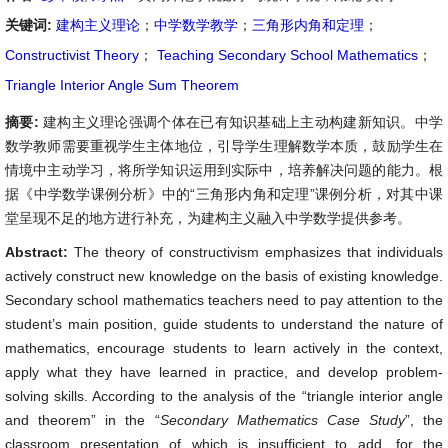
关键词:
建构主义理论
；
中学数学教学
；
三角形内角和定理
；
Constructivist Theory
；
Teaching Secondary School Mathematics
；
Triangle Interior Angle Sum Theorem
摘要:
建构主义理论强调个体在已有知识基础上主动构建新知识。中学
数学教师需要重视学生主体地位，引导学生理解数学本质，鼓励学生在
情境中主动学习，将所学知识运用到实际中，培养解决问题的能力。根
据《中学数学课例分析》中的“三角形内角和定理”课例分析，对其中课
堂呈现不足的地方进行补充，为建构主义融入中学数学提供参考。
Abstract:
The theory of constructivism emphasizes that individuals
actively construct new knowledge on the basis of existing knowledge.
Secondary school mathematics teachers need to pay attention to the
student’s main position, guide students to understand the nature of
mathematics, encourage students to learn actively in the context,
apply what they have learned in practice, and develop problem-
solving skills. According to the analysis of the “triangle interior angle
and theorem” in the “
Secondary Mathematics Case Study
”, the
classroom presentation of which is insufficient to add, for the