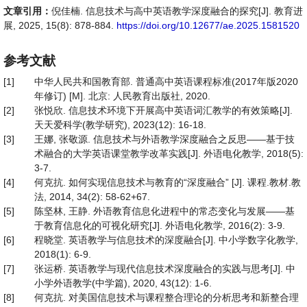
文章引用：
倪佳楠. 信息技术与高中英语教学深度融合的探究[J]. 教育进
展, 2025, 15(8): 878-884.
https://doi.org/10.12677/ae.2025.1581520
参考文献
[1]
中华人民共和国教育部. 普通高中英语课程标准(2017年版2020
年修订) [M]. 北京: 人民教育出版社, 2020.
[2]
张悦欣. 信息技术环境下开展高中英语词汇教学的有效策略[J].
天天爱科学(教学研究), 2023(12): 16-18.
[3]
王娜, 张敬源. 信息技术与外语教学深度融合之反思——基于技
术融合的大学英语课堂教学改革实践[J]. 外语电化教学, 2018(5):
3-7.
[4]
何克抗. 如何实现信息技术与教育的“深度融合” [J]. 课程.教材.教
法, 2014, 34(2): 58-62+67.
[5]
陈坚林, 王静. 外语教育信息化进程中的常态变化与发展——基
于教育信息化的可视化研究[J]. 外语电化教学, 2016(2): 3-9.
[6]
程晓堂. 英语教学与信息技术的深度融合[J]. 中小学数字化教学,
2018(1): 6-9.
[7]
张运桥. 英语教学与现代信息技术深度融合的实践与思考[J]. 中
小学外语教学(中学篇), 2020, 43(12): 1-6.
[8]
何克抗. 对美国信息技术与课程整合理论的分析思考和新整合理