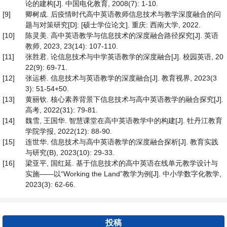
论的建构[J]. 中国电化教育, 2008(7): 1-10.
[9]
卿树成. 后疫情时代高中英语教师信息技术与教学深度融合的问
题与对策研究[D]: [硕士学位论文]. 重庆: 西南大学, 2022.
[10]
陈灵美. 高中英语教学与信息技术的深度融合路径探究[J]. 英语
教师, 2023, 23(14): 107-110.
[11]
张胜君. 论信息技术与中学英语教学的深度融合[J]. 校园英语, 20
22(9): 69-71.
[12]
张运桥. 信息技术与英语教学的深度融合[J]. 教育视界, 2023(3
3): 51-54+50.
[13]
黄丽钦. 核心素养背景下信息技术与高中英语教学的融合探究[J].
高考, 2022(31): 79-81.
[14]
魏雪, 王国华. 智慧课堂在高中英语教学中的构建[J]. 牡丹江教育
学院学报, 2022(12): 88-90.
[15]
连世华. 信息技术与高中英语教学的深度融合探析[J]. 教育实践
与研究(B), 2023(10): 29-33.
[16]
梁亚平, 国红延. 基于信息技术的高中英语在线单元教学设计与
实施——以“Working the Land”教学为例[J]. 中小学数字化教学,
2023(3): 62-66.
投稿