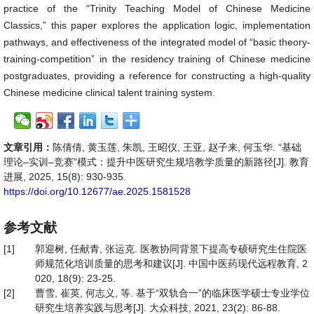
practice of the “Trinity Teaching Model of Chinese Medicine
Classics,” this paper explores the application logic, implementation
pathways, and effectiveness of the integrated model of “basic theory-
training-competition” in the residency training of Chinese medicine
postgraduates, providing a reference for constructing a high-quality
Chinese medicine clinical talent training system.
文章引用：
陈倩倩, 黄玉莲, 朱凯, 王昭仪, 王亚, 赵子来, 何玉华. “基础
理论–实训–竞赛”模式：提升中医研究生规培教学质量的新路径[J]. 教育
进展, 2025, 15(8): 930-935.
https://doi.org/10.12677/ae.2025.1581528
参考文献
[1]
郭迎树, 任献青, 张运克. 医教协同背景下提高专硕研究生住院医
师规范化培训质量的思考和建议[J]. 中国中医药现代远程教育, 2
020, 18(9): 23-25.
[2]
曹雪, 崔英, 何志义, 等. 基于“双轨合一”的临床医学硕士专业学位
研究生培养实践与思考[J]. 大众科技, 2021, 23(2): 86-88.