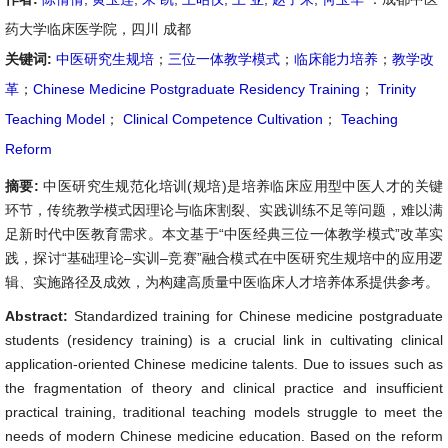
药大学临床医学院，四川 成都
关键词:
中医研究生规培
；
三位一体教学模式
；
临床能力培养
；
教学改
革
；
Chinese Medicine Postgraduate Residency Training
；
Trinity
Teaching Model
；
Clinical Competence Cultivation
；
Teaching
Reform
摘要:
中医研究生规范化培训(规培)是培养临床应用型中医人才的关键
环节，传统教学模式因理论与临床割裂、实践训练不足等问题，难以满
足新时代中医教育需求。本文基于“中医经典三位一体教学模式”改革实
践，探讨“基础理论–实训–竞赛”融合模式在中医研究生规培中的应用逻
辑、实施路径及成效，为构建高质量中医临床人才培养体系提供参考。
Abstract:
Standardized training for Chinese medicine postgraduate
students (residency training) is a crucial link in cultivating clinical
application-oriented Chinese medicine talents. Due to issues such as
the fragmentation of theory and clinical practice and insufficient
practical training, traditional teaching models struggle to meet the
needs of modern Chinese medicine education. Based on the reform