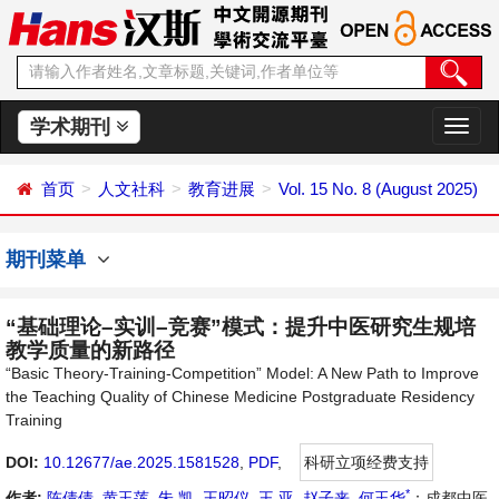
学术期刊
切
换
导
首页
人文社科
教育进展
Vol. 15 No. 8 (August 2025)
航
期刊菜单
“基础理论–实训–竞赛”模式：提升中医研究生规培
教学质量的新路径
“Basic Theory-Training-Competition” Model: A New Path to Improve
the Teaching Quality of Chinese Medicine Postgraduate Residency
Training
DOI:
10.12677/ae.2025.1581528
,
PDF
,
科研立项经费支持
*
作者:
陈倩倩
,
黄玉莲
,
朱 凯
,
王昭仪
,
王 亚
,
赵子来
,
何玉华
：成都中医