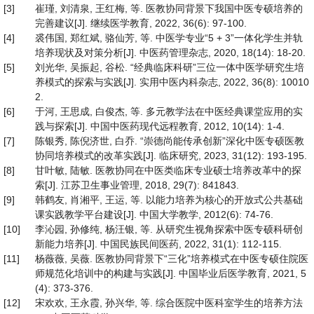
[3]
崔瑾, 刘清泉, 王红梅, 等. 医教协同背景下我国中医专硕培养的
完善建议[J]. 继续医学教育, 2022, 36(6): 97-100.
[4]
裘伟国, 郑红斌, 骆仙芳, 等. 中医学专业“5 + 3”一体化学生并轨
培养现状及对策分析[J]. 中医药管理杂志, 2020, 18(14): 18-20.
[5]
刘光华, 吴振起, 谷松. “经典临床科研”三位一体中医学研究生培
养模式的探索与实践[J]. 实用中医内科杂志, 2022, 36(8): 10010
2.
[6]
于河, 王思成, 白俊杰, 等. 多元教学法在中医经典课堂应用的实
践与探索[J]. 中国中医药现代远程教育, 2012, 10(14): 1-4.
[7]
陈银秀, 陈倪济世, 白乔. “崇德尚能传承创新”深化中医专硕医教
协同培养模式的改革实践[J]. 临床研究, 2023, 31(12): 193-195.
[8]
甘叶敏, 陆敏. 医教协同在中医类临床专业硕士培养改革中的探
索[J]. 江苏卫生事业管理, 2018, 29(7): 841843.
[9]
韩鹤友, 肖湘平, 王运, 等. 以能力培养为核心的开放式公共基础
课实践教学平台建设[J]. 中国大学教学, 2012(6): 74-76.
[10]
李沁园, 孙修纯, 杨汪银, 等. 从研究生视角探索中医专硕科研创
新能力培养[J]. 中国民族民间医药, 2022, 31(1): 112-115.
[11]
杨薇薇, 吴薇. 医教协同背景下“三化”培养模式在中医专硕住院医
师规范化培训中的构建与实践[J]. 中国毕业后医学教育, 2021, 5
(4): 373-376.
[12]
宋欢欢, 王永霞, 孙兴华, 等. 综合医院中医科室学生的培养方法