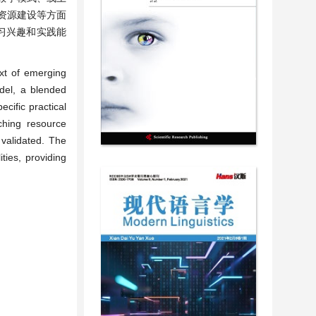
资源建设等方面
习兴趣和实践能
xt of emerging
odel, a blended
cific practical
ching resource
 validated. The
ties, providing