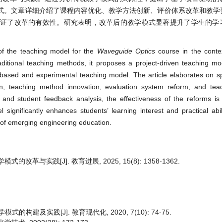
式。文章详细介绍了课程内容优化、教学方法创新、评价体系改革和教学
验证了改革的有效性。研究表明，改革后的教学模式显著提升了学生的学
of the teaching model for the
Wave
guide
Optics
course in the conte
raditional teaching methods, it proposes a project-driven teaching m
ased and experimental teaching model. The article elaborates on spe
n, teaching method innovation, evaluation system reform, and tea
and student feedback analysis, the effectiveness of the reforms is
ignificantly enhances students’ learning interest and practical abili
 of emerging engineering education.
与实践[J]. 教育进展, 2025, 15(8): 1358-1362.
构建及实践[J]. 教育现代化, 2020, 7(10): 74-75.