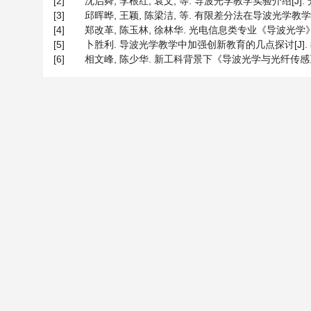
[2]
沈启舜, 李根红, 袁文, 等. 导波光学教学实验介绍[J]. 光学技
[3]
邱晖晔, 王颖, 陈梁洁, 等. 有限差分法在导波光学教学中的运用[
[4]
郑改革, 陈玉林, 徐林华. 光电信息类专业《导波光学》课程教
[5]
卜胜利. 导波光学教学中加强创新教育的几点探讨[J]. 教育教学
[6]
相文峰, 陈少华. 新工科背景下《导波光学与光纤传感》课程的教