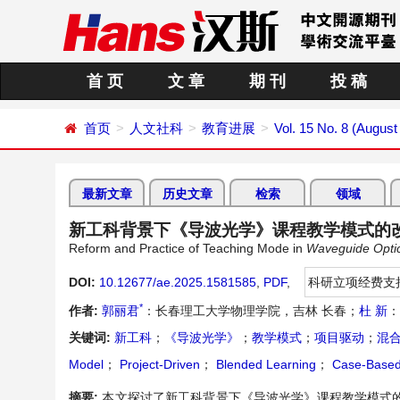
首 页
文 章
期 刊
投 稿
首页
人文社科
教育进展
Vol. 15 No. 8 (August
最新文章
历史文章
检索
领域
新工科背景下《导波光学》课程教学模式的
Reform and Practice of Teaching Mode in
Wave
guide
Opti
DOI:
10.12677/ae.2025.1581585
,
PDF
,
科研立项经费支
*
作者:
郭丽君
：长春理工大学物理学院，吉林 长春；
杜 新
：
关键词:
新工科
；
《导波光学》
；
教学模式
；
项目驱动
；
混
Model
；
Project-Driven
；
Blended Learning
；
Case-Based
摘要:
本文探讨了新工科背景下《导波光学》课程教学模式