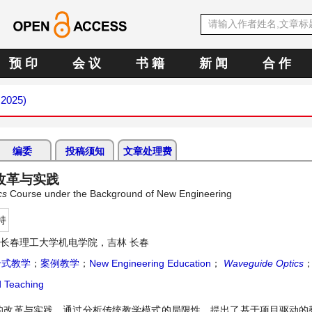
预 印
会 议
书 籍
新 闻
合 作
 2025)
编委
投稿须知
文章处理费
改革与实践
cs
Course under the Background of New Engineering
持
长春理工大学机电学院，吉林 长春
合式教学
；
案例教学
；
New Engineering Education
；
Wave
guide
Optics
 Teaching
的改革与实践。通过分析传统教学模式的局限性，提出了基于项目驱动的