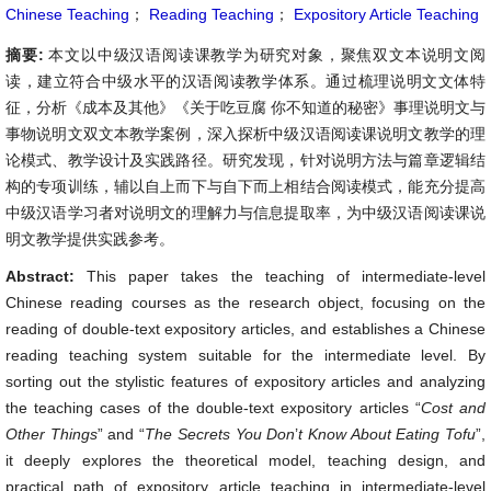
Chinese Teaching
；
Reading Teaching
；
Expository Article Teaching
摘要:
本文以中级汉语阅读课教学为研究对象，聚焦双文本说明文阅
读，建立符合中级水平的汉语阅读教学体系。通过梳理说明文文体特
征，分析《成本及其他》《关于吃豆腐 你不知道的秘密》事理说明文与
事物说明文双文本教学案例，深入探析中级汉语阅读课说明文教学的理
论模式、教学设计及实践路径。研究发现，针对说明方法与篇章逻辑结
构的专项训练，辅以自上而下与自下而上相结合阅读模式，能充分提高
中级汉语学习者对说明文的理解力与信息提取率，为中级汉语阅读课说
明文教学提供实践参考。
Abstract:
This paper takes the teaching of intermediate-level
Chinese reading courses as the research object, focusing on the
reading of double-text expository articles, and establishes a Chinese
reading teaching system suitable for the intermediate level. By
sorting out the stylistic features of expository articles and analyzing
the teaching cases of the double-text expository articles “
Cost and
Other Things
” and “
The Secrets You Don
’
t Know About Eating Tofu
”,
it deeply explores the theoretical model, teaching design, and
practical path of expository article teaching in intermediate-level