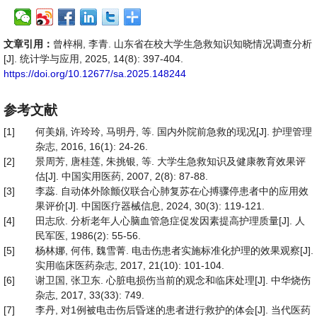
文章引用：
曾梓桐, 李青. 山东省在校大学生急救知识知晓情况调查分析
[J]. 统计学与应用, 2025, 14(8): 397-404.
https://doi.org/10.12677/sa.2025.148244
参考文献
[1]
何美娟, 许玲玲, 马明丹, 等. 国内外院前急救的现况[J]. 护理管理
杂志, 2016, 16(1): 24-26.
[2]
景周芳, 唐桂莲, 朱挑银, 等. 大学生急救知识及健康教育效果评
估[J]. 中国实用医药, 2007, 2(8): 87-88.
[3]
李蕊. 自动体外除颤仪联合心肺复苏在心搏骤停患者中的应用效
果评价[J]. 中国医疗器械信息, 2024, 30(3): 119-121.
[4]
田志欣. 分析老年人心脑血管急症促发因素提高护理质量[J]. 人
民军医, 1986(2): 55-56.
[5]
杨林娜, 何伟, 魏雪菁. 电击伤患者实施标准化护理的效果观察[J].
实用临床医药杂志, 2017, 21(10): 101-104.
[6]
谢卫国, 张卫东. 心脏电损伤当前的观念和临床处理[J]. 中华烧伤
杂志, 2017, 33(33): 749.
[7]
李丹, 对1例被电击伤后昏迷的患者进行救护的体会[J]. 当代医药