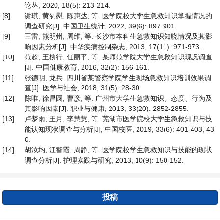
论丛, 2020, 18(5): 213-214.
[8]
谢琪, 黄钊慰, 陈惠达, 等. 医学院校大学生急救知识掌握情况的
调查研究[J]. 中国卫生统计, 2022, 39(6): 897-901.
[9]
王雷, 熊明州, 周维, 等. 长沙市本科生急救知识知晓情况及其影
响因素分析[J]. 中华疾病控制杂志, 2013, 17(11): 971-973.
[10]
范超, 王柳行, 任丽平, 等. 某师范学院大学生急救知识现况调查
[J]. 中国健康教育, 2016, 32(2): 156-161.
[11]
张德明, 龙兵. 四川省某警察学院学生现场急救知识培训效果调
查[J]. 医学与社会, 2018, 31(5): 28-30.
[12]
陈唯, 徐昌圆, 曹彦, 等. 广州市大学生急救知识、态度、行为及
其影响因素[J]. 职业与健康, 2013, 33(20): 2852-2855.
[13]
卢梦雨, 王月, 李慧慧, 等. 芜湖市医学院校大学生急救知识与技
能认知现状调查与分析[J], 中国校医, 2019, 33(6): 401-403, 43
0.
[14]
胡汝均, 江智霞, 周静, 等. 医学院校学生急救知识与技能的现状
调查分析[J]. 护理实践与研究, 2013, 10(9): 150-152.
投稿