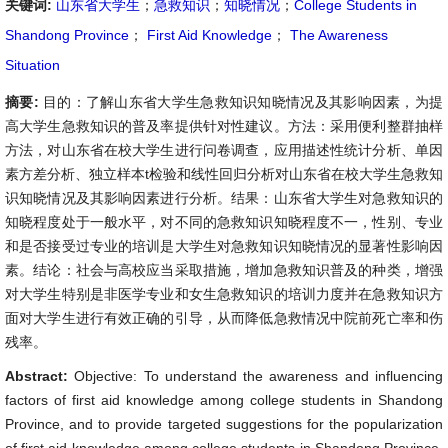
关键词:
山东省大学生
；
急救知识
；
知晓情况
；
College Students in
Shandong Province
；
First Aid Knowledge
；
The Awareness
Situation
摘要:
目的：了解山东省大学生急救知识知晓情况及其影响因素，为提
高大学生急救知识的普及率提供针对性建议。方法：采用便利整群抽样
方法，对山东省在校大学生进行问卷调查，应用描述性统计分析、单因
素方差分析、独立样本t检验和线性回归分析对山东省在校大学生急救知
识知晓情况及其影响因素进行分析。结果：山东省大学生对急救知识的
知晓程度处于一般水平，对不同的急救知识知晓程度不一，性别、专业
和是否接受过专业的培训是大学生对急救知识知晓情况的显著性影响因
素。结论：社会与高校应当采取措施，增加急救知识普及的种类，增强
对大学生特别是非医学专业和女生急救知识的培训力度并在急救知识方
面对大学生进行有效正确的引导，从而降低急救情况中院前死亡率和伤
残率。
Abstract:
Objective: To understand the awareness and influencing
factors of first aid knowledge among college students in Shandong
Province, and to provide targeted suggestions for the popularization