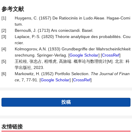
参考文献
[1]
Huygens, C. (1657) De Ratiociniis in Ludo Aleae. Hagae-Comi
tum.
[2]
Bernoulli, J. (1713) Ars coniectandi. Basel.
[3]
Laplace, P.-S. (1820) Théorie analytique des probabilités. Cou
rcier.
[4]
Kolmogorov, A.N. (1933) Grundbegriffe der Wahrscheinlichkeit
srechnung. Springer-Verlag. [
Google Scholar
] [
CrossRef
]
[5]
王松桂, 张忠占, 程维虎, 高旅端. 概率论与数理统计[M]. 北京: 科
学出版社, 2023.
[6]
Markowitz, H. (1952) Portfolio Selection.
The Journal of Finan
ce
, 7, 77-91. [
Google Scholar
] [
CrossRef
]
投稿
友情链接