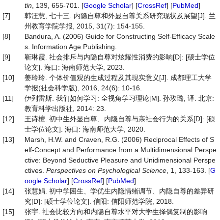
tin
, 139, 655-701. [
Google Scholar
] [
CrossRef
] [
PubMed
]
[7]
韩汪慧, 七十三. 内隐自尊和外显自尊关系研究现状及展望[J]. 兰
州教育学院学报, 2015, 31(7): 154-155.
[8]
Bandura, A. (2006) Guide for Constructing Self-Efficacy Scale
s. Information Age Publishing.
[9]
靳琳霞. 社会排斥与内隐自尊对炫耀性消费的影响[D]: [硕士学位
论文]. 海口: 海南师范大学, 2023.
[10]
姜玲玲. 个体价值观的生成过程及其现实意义[J]. 成都理工大学
学报(社会科学版), 2016, 24(6): 10-16.
[11]
伊列雷斯. 我们如何学习: 全视角学习理论[M]. 孙玫璐, 译. 北京:
教育科学出版社, 2014: 23.
[12]
王诗檀. 初中生外显自尊、内隐自尊与亲社会行为的关系[D]: [硕
士学位论文]. 海口: 海南师范大学, 2020.
[13]
Marsh, H.W. and Craven, R.G. (2006) Reciprocal Effects of S
elf-Concept and Performance from a Multidimensional Perspe
ctive: Beyond Seductive Pleasure and Unidimensional Perspe
ctives.
Perspectives
on
Psychological
Science
, 1, 133-163. [
G
oogle Scholar
] [
CrossRef
] [
PubMed
]
[14]
张慧娟. 初中学困生、学优生内隐情绪调节、内隐自尊的差异研
究[D]: [硕士学位论文]. 信阳: 信阳师范学院, 2018.
[15]
张宇. 社会比较方向和内隐自尊水平对大学生择偶复制的影响