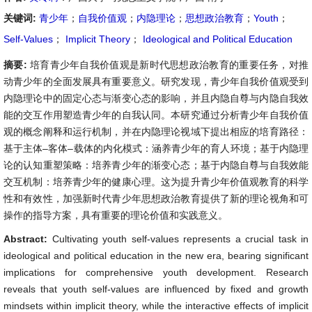
关键词:
青少年
；
自我价值观
；
内隐理论
；
思想政治教育
；
Youth
；
Self-Values
；
Implicit Theory
；
Ideological and Political Education
摘要:
培育青少年自我价值观是新时代思想政治教育的重要任务，对推
动青少年的全面发展具有重要意义。研究发现，青少年自我价值观受到
内隐理论中的固定心态与渐变心态的影响，并且内隐自尊与内隐自我效
能的交互作用塑造青少年的自我认同。本研究通过分析青少年自我价值
观的概念阐释和运行机制，并在内隐理论视域下提出相应的培育路径：
基于主体–客体–载体的内化模式：涵养青少年的育人环境；基于内隐理
论的认知重塑策略：培养青少年的渐变心态；基于内隐自尊与自我效能
交互机制：培养青少年的健康心理。这为提升青少年价值观教育的科学
性和有效性，加强新时代青少年思想政治教育提供了新的理论视角和可
操作的指导方案，具有重要的理论价值和实践意义。
Abstract:
Cultivating youth self-values represents a crucial task in
ideological and political education in the new era, bearing significant
implications for comprehensive youth development. Research
reveals that youth self-values are influenced by fixed and growth
mindsets within implicit theory, while the interactive effects of implicit