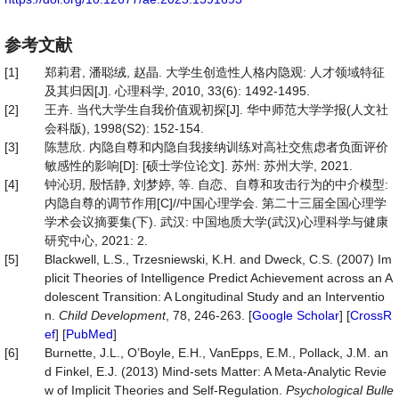
参考文献
[1]
郑莉君, 潘聪绒, 赵晶. 大学生创造性人格内隐观: 人才领域特征
及其归因[J]. 心理科学, 2010, 33(6): 1492-1495.
[2]
王卉. 当代大学生自我价值观初探[J]. 华中师范大学学报(人文社
会科版), 1998(S2): 152-154.
[3]
陈慧欣. 内隐自尊和内隐自我接纳训练对高社交焦虑者负面评价
敏感性的影响[D]: [硕士学位论文]. 苏州: 苏州大学, 2021.
[4]
钟沁玥, 殷恬静, 刘梦婷, 等. 自恋、自尊和攻击行为的中介模型:
内隐自尊的调节作用[C]//中国心理学会. 第二十三届全国心理学
学术会议摘要集(下). 武汉: 中国地质大学(武汉)心理科学与健康
研究中心, 2021: 2.
[5]
Blackwell, L.S., Trzesniewski, K.H. and Dweck, C.S. (2007) Im
plicit Theories of Intelligence Predict Achievement across an A
dolescent Transition: A Longitudinal Study and an Interventio
n.
Child Development
, 78, 246-263. [
Google Scholar
] [
CrossR
ef
] [
PubMed
]
[6]
Burnette, J.L., O’Boyle, E.H., VanEpps, E.M., Pollack, J.M. an
d Finkel, E.J. (2013) Mind-sets Matter: A Meta-Analytic Revie
w of Implicit Theories and Self-Regulation.
Psychological Bulle