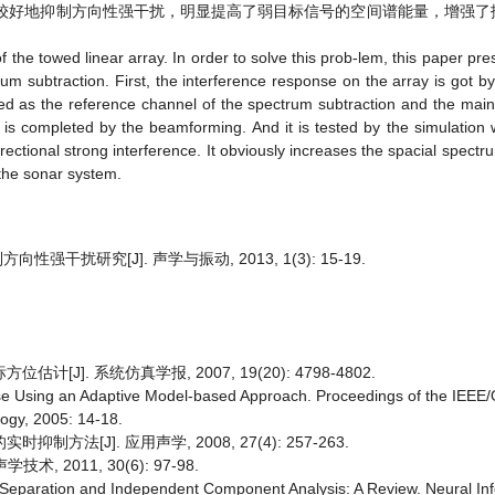
较好地抑制方向性强干扰，明显提高了弱目标信号的空间谱能量，增强了
of the towed linear array. In order to solve this prob-lem, this paper p
m subtraction. First, the interference response on the array is got b
used as the reference channel of the spectrum subtraction and the main
ion is completed by the beamforming. And it is tested by the simulation
rectional strong interference. It obviously increases the spacial spectr
 the sonar system.
干扰研究[J]. 声学与振动, 2013, 1(3): 15-19.
J]. 系统仿真学报, 2007, 19(20): 4798-4802.
Noise Using an Adaptive Model-based Approach. Proceedings of the IEE
ogy, 2005: 14-18.
法[J]. 应用声学, 2008, 27(4): 257-263.
 2011, 30(6): 97-98.
rce Separation and Independent Component Analysis: A Review. Neural In