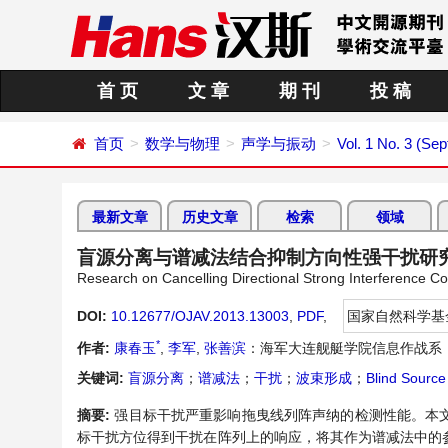
首 页
文 章
期 刊
投 稿
首页
数学与物理
声学与振动
Vol. 1 No. 3 (Se
最新文章
历史文章
检索
领域
盲源分离与谱减法结合抑制方向性强干扰研
Research on Cancelling Directional Strong Interference C
DOI:
10.12677/OJAV.2013.13003
,
PDF
,
国家自然科学基
*
作者:
康春玉
,
李军
,
张善滨
：海军大连舰艇学院信息作战系
关键词:
盲源分离
；
谱减法
；
干扰
；
波束形成
；
Blind Source
摘要:
强目标干扰严重影响拖曳线列阵声纳的检测性能。本
标干扰方位得到干扰在阵列上的响应，将其作为谱减法中的