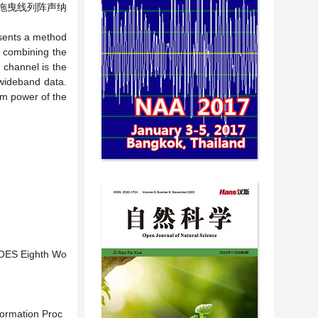
拖曳线列阵声纳
resents a method
y combining the
 channel is the
 wideband data.
um power of the
E/OES Eighth Wo
formation Proc