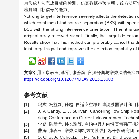
束形成方法完成目标的检测。仿真数据检验表明，该方法可
检测弱目标信号的能力。
>
Strong target interference severely affects the detection 
which combines blind source separation (BSS) with spectru
BSS with the strong interference orientation. Then it is 
original array received signal. Finally, the target detect
Results show that this method can preferably cancel the di
faint target signal and improves the detection capability of
文章引用：
康春玉, 李军, 张善滨. 盲源分离与谱减法结合抑制方向性强
https://dx.doi.org/10.12677/OJAV.2013.13003
参考文献
[1]
冯杰, 杨益新, 孙超. 自适应空域矩阵滤波器设计和目标方位估计[
[2]
J. V. Candy, E. J. Sullivan. Cancelling Tow Ship 
rking Conference on Current Measurement Technol
[3]
李嶷, 陈新华, 孙长瑜等. 声纳中具方向性宽带强干扰的实时抑制方
[4]
曹涛, 康春玉. 谱减法抑制方向性强目标干扰研究[J]. 声学技术,
[5]
S. Choi, A. Cichocki, H. M. Park, et al. Blind Sou