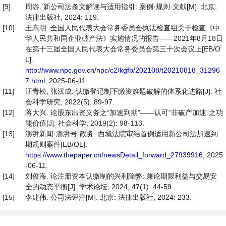
[9]
周游. 新公司法条文解读与适用指引: 案例·规则·文献[M]. 北京:
法律出版社, 2024: 119.
[10]
王东明. 全国人民代表大会常务委员会执法检查组关于检查《中
华人民共和国企业破产法》实施情况的报告——2021年8月18日
在第十三届全国人民代表大会常务委员会第三十次会议上[EB/O
L].
http://www.npc.gov.cn/npc/c2/kgfb/202108/t20210818_31296
7.html
, 2025-06-11.
[11]
汪青松, 张汉成. 认缴登记制下缴资难题破解的体系化进路[J]. 社
会科学研究, 2022(5): 89-97.
[12]
蒋大兴. 论股东出资义务之“加速到期”——认可“非破产加速”之功
能价值[J]. 社会科学, 2019(2): 98-113.
[13]
澎湃新闻·澎湃号·政务. 西城法院审结首例适用新公司法加速到
期规则案件[EB/OL].
https://www.thepaper.cn/newsDetail_forward_27939916
, 2025
-06-11.
[14]
刘俊海. 论注册资本认缴制的兴利除弊: 兼论期限利益与交易安
全的动态平衡[J]. 学术论坛, 2024, 47(1): 44-59.
[15]
李建伟. 公司法评注[M]. 北京: 法律出版社, 2024: 233.