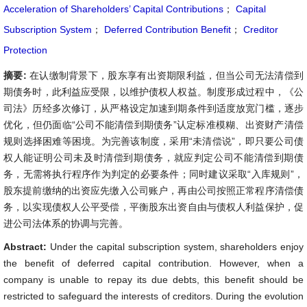
Acceleration of Shareholders’ Capital Contributions
；
Capital
Subscription System
；
Deferred Contribution Benefit
；
Creditor
Protection
摘要:
在认缴制背景下，股东享有出资期限利益，但当公司无法清偿到
期债务时，此利益应受限，以维护债权人权益。制度形成过程中，《公
司法》历经多次修订，从严格设定加速到期条件到适度放宽门槛，逐步
优化，但仍面临“公司不能清偿到期债务”认定标准模糊、出资财产清偿
规则选择困难等困境。为完善该制度，采用“未清偿说”，即只要公司债
权人能证明公司未及时清偿到期债务，就应判定公司不能清偿到期债
务，无需将执行程序作为判定的必要条件；同时建议采取“入库规则”，
股东提前缴纳的出资应先缴入公司账户，再由公司按照正常程序清偿债
务，以实现债权人公平受偿，平衡股东出资自由与债权人利益保护，促
进公司法体系的协调与完善。
Abstract:
Under the capital subscription system, shareholders enjoy
the benefit of deferred capital contribution. However, when a
company is unable to repay its due debts, this benefit should be
restricted to safeguard the interests of creditors. During the evolution