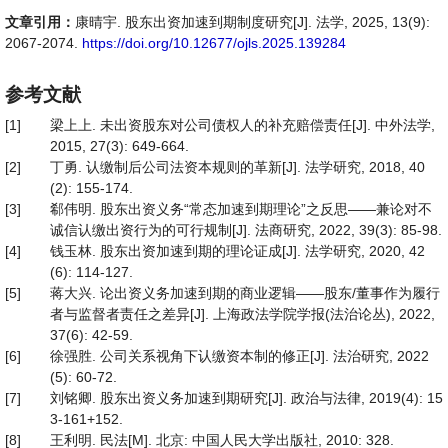
文章引用：
康晴宇. 股东出资加速到期制度研究[J]. 法学, 2025, 13(9):
2067-2074.
https://doi.org/10.12677/ojls.2025.139284
参考文献
[1]
梁上上. 未出资股东对公司债权人的补充赔偿责任[J]. 中外法学,
2015, 27(3): 649-664.
[2]
丁勇. 认缴制后公司法资本规则的革新[J]. 法学研究, 2018, 40
(2): 155-174.
[3]
郗伟明. 股东出资义务“常态加速到期理论”之反思——兼论对不
诚信认缴出资行为的可行规制[J]. 法商研究, 2022, 39(3): 85-98.
[4]
钱玉林. 股东出资加速到期的理论证成[J]. 法学研究, 2020, 42
(6): 114-127.
[5]
蒋大兴. 论出资义务加速到期的商业逻辑——股东/董事作为履行
者与监督者责任之差异[J]. 上海政法学院学报(法治论丛), 2022,
37(6): 42-59.
[6]
徐强胜. 公司关系视角下认缴资本制的修正[J]. 法治研究, 2022
(5): 60-72.
[7]
刘铭卿. 股东出资义务加速到期研究[J]. 政治与法律, 2019(4): 15
3-161+152.
[8]
王利明. 民法[M]. 北京: 中国人民大学出版社, 2010: 328.