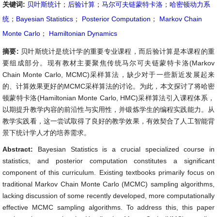
关键词:
贝叶斯统计
；
后验计算
；
马尔可夫链蒙特卡洛
；
哈密顿动力系
统
；
Bayesian Statistics
；
Posterior Computation
；
Markov Chain
Monte Carlo
；
Hamiltonian Dynamics
摘要:
贝叶斯统计是统计学的重要专业课程，而后验计算是本课程的重
要组成部分。现有教材主要聚焦传统马尔可夫链蒙特卡洛(Markov
Chain Monte Carlo, MCMC)采样算法，缺少对于一些新近发展起来
的、计算效果更好的MCMC采样算法的讨论。为此，本文探讨了将哈密
顿蒙特卡洛(Hamiltonian Monte Carlo, HMC)采样算法引入课程体系，
以期提升教学内容的前沿性与实用性，并锻炼学生的编程实践能力。从
教学实践看，这一尝试取得了良好的教学效果，有效契合了人工智能背
景下统计学人才的培养需求。
Abstract:
Bayesian Statistics is a crucial specialized course in
statistics, and posterior computation constitutes a significant
component of this curriculum. Existing textbooks primarily focus on
traditional Markov Chain Monte Carlo (MCMC) sampling algorithms,
lacking discussion of some recently developed, more computationally
effective MCMC sampling algorithms. To address this, this paper