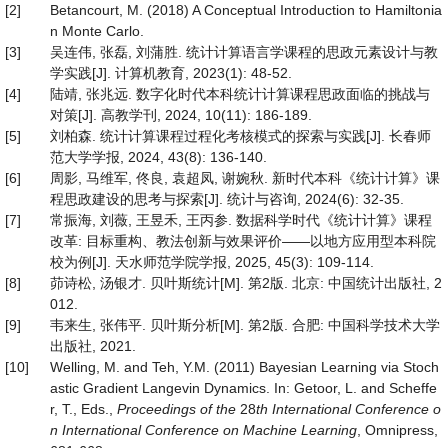
[2]
Betancourt, M. (2018) A Conceptual Introduction to Hamiltonia
n Monte Carlo.
[3]
吴连伟, 张磊, 刘蒲胜. 统计计算语言学课程的思政元素设计与教
学实践[J]. 计算机教育, 2023(1): 48-52.
[4]
陆靖, 张兆远. 数字化时代本科统计计算课程思政面临的挑战与
对策[J]. 高教学刊, 2024, 10(11): 186-189.
[5]
刘柏森. 统计计算课程过程化考核模式的探索与实践[J]. 长春师
范大学学报, 2024, 43(8): 136-140.
[6]
周影, 马维军, 佟良, 袁超凤, 谢婉秋. 新时代本科《统计计算》课
程思政建设的思考与探索[J]. 统计与咨询, 2024(6): 32-35.
[7]
常振海, 刘薇, 王昱禾, 王丙参. 数据科学时代《统计计算》课程
改革: 目标重构、教法创新与效果评价——以地方应用型本科院
校为例[J]. 天水师范学院学报, 2025, 45(3): 109-114.
[8]
茆诗松, 汤银才. 贝叶斯统计[M]. 第2版. 北京: 中国统计出版社, 2
012.
[9]
韦来生, 张伟平. 贝叶斯分析[M]. 第2版. 合肥: 中国科学技术大学
出版社, 2021.
[10]
Welling, M. and Teh, Y.M. (2011) Bayesian Learning via Stoch
astic Gradient Langevin Dynamics. In: Getoor, L. and Scheffe
r, T., Eds.,
Proceedings
of
the
28
th
International
Conference
o
n
International
Conference
on
Machine
Learning
, Omnipress,