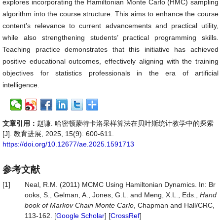
explores incorporating the Hamiltonian Monte Carlo (HMC) sampling
algorithm into the course structure. This aims to enhance the course
content’s relevance to current advancements and practical utility,
while also strengthening students’ practical programming skills.
Teaching practice demonstrates that this initiative has achieved
positive educational outcomes, effectively aligning with the training
objectives for statistics professionals in the era of artificial
intelligence.
文章引用：
赵谦. 哈密顿蒙特卡洛采样算法在贝叶斯统计教学中的探索
[J]. 教育进展, 2025, 15(9): 600-611.
https://doi.org/10.12677/ae.2025.1591713
参考文献
[1]
Neal, R.M. (2011) MCMC Using Hamiltonian Dynamics. In: Br
ooks, S., Gelman, A., Jones, G.L. and Meng, X.L., Eds.,
Hand
book
of
Markov
Chain
Monte
Carlo
, Chapman and Hall/CRC,
113-162. [
Google Scholar
] [
CrossRef
]