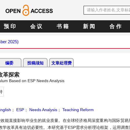
预 印
会 议
书 籍
新 闻
合 作
mber 2025)
编委
投稿须知
文章处理费
改革探索
iculum Based on ESP Needs Analysis
持
nglish
；
ESP
；
Needs Analysis
；
Teaching Reform
教学效能直接影响毕业生的就业质量。在全球经济格局深度重构与国际贸易
教学改革具有迫切必要性。本研究基于ESP需求分析理论框架，运用调查