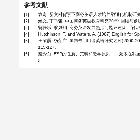
参考文献
[1]
袁奇. 新文科背景下商务英语人才培养融通化机制研究[J]. 外语教
[2]
鲍文, 丁马骏. 中国商务英语教育研究20年: 回顾与前瞻[J]. 外
[3]
翁静乐, 翁凤翔. 商务英语发展热点问题评述[J]. 当代外语研究,
[4]
Hutchinson, T. and Waters, A. (1987) English for S
[5]
王敬霞, 杨荣广. 国内专门用途英语研究述评(2000-2021
119-127.
[6]
秦秀白. ESP的性质、范畴和教学原则——兼谈在我国高校开
3.