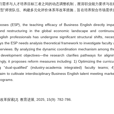
习需求与人才培养目标三者之间的动态调整机制，厘清职业能力要求与在
师型”师资队伍、构建多元化评价体系等改革措施，旨在培养契合市场需求
poses (ESP), the teaching efficacy of Business English directly imp
nd restructuring in the global economic landscape and continuou
lish professionals has undergone significant structural shifts, neces
ys the ESP needs analysis theoretical framework to investigate faculty 
nterviews. By analyzing the dynamic coordination mechanism among th
evelopment objectives—the research clarifies pathways for alignin
gly, it proposes reform measures including: 1) Optimizing the curric
 “dual-qualified” (industry-academia integrated) faculty teams; 4
aim to cultivate interdisciplinary Business English talent meeting mark
programs.
]. 教育进展, 2025, 15(9): 782-786.