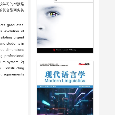
校学习的衔接路
的复合型商务英
acts graduates’
s evolution of
sitating urgent
and students in
ree dimensions
g professional
ulum system; 2)
) Constructing
et requirements