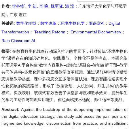
*
作者:
李林锋
,
李 进
,
肖 晓
,
魏军晓
,
满 滢
：广东海洋大学化学与环境学
院，广东 湛江
关键词:
数字化转型
；
教学改革
；
环境生物化学
；
雨课堂AI
；
Digital
Transformation
；
Teaching Reform
；
Environmental Biochemistry
；
Rain Classroom AI
摘要:
在教育数字化战略行动深入推进的背景下，针对传统“环境生物化
学”课程存在的知识碎片化、实践脱节、个性化不足等痛点，本研究依
托雨课堂AI平台构建“教学内容重构–虚实资源融合–智能诊断干预–教学
共同体共构–多元化评价”的五维教学改革框架。通过课前AI学情诊断动
态调整教学起点、课中多模态交互激活深度认知、课后智能推送实现个
性化拓展的实践路径，形成了“数据驱动、人机协同、师生共构”的教学
模式。实践表明，该模式有效改善了课堂参与度和教学效果，提升学生
的学习主动性与知识应用能力。但也面临技术适配、师生适应等挑战。
Abstract:
Against the backdrop of the deepening implementation of
the digital education strategy, this study addresses the pain points of
fragmented knowledge, disconnection from practice, and insufficient