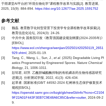
于雨课堂AI平台的“环境生物化学”课程教学改革与实践[J]. 教育进展,
2025, 15(9): 884-894.
https://doi.org/10.12677/ae.2025.1591752
参考文献
[1]
魏磊. 教育数字化转型背景下投资学专业课程教学改革探索[J].
教育信息化论坛, 2024(3): 24-26.
[2]
中共中央 国务院印发《教育强国建设规划纲要(2024-2035年)》
[EB/OL].
https://www.eol.cn/zhengce/wenjian/202501/t20250119_2651
929.shtml
, 2025-01-19.
[3]
Tang, C., Wang, L., Sun, J.,
et al
. (2025) Degradable Living Pl
astics Programmed by Engineered Spores.
Nature Chemical
Biology
, 21, 1006-1011.
[4]
彭邹君, 邱萍. 乙酰胆碱酯酶抑制的有机磷农药生物传感器研究
进展[J]. 分析测试学报, 2022, 41(3): 426-434.
[5]
起草者. 国家标准|GB/T 44592-2024 红树林生态保护修复技术
规程[EB/OL].
https://openstd.samr.gov.cn/bzgk/gb/newGbInfo?hcno=C2104
9F22A01F443F3EB7C9E48A6C85C&refer=outter
, 2024-09-2
9.