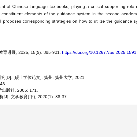
 of Chinese language textbooks, playing a critical supporting role 
he constituent elements of the guidance system in the second academ
d proposes corresponding strategies on how to utilize the guidance 
 2025, 15(9): 895-901.
https://doi.org/10.12677/ae.2025.159
 [硕士学位论文]. 扬州: 扬州大学, 2021.
43.
社, 2005: 171.
学教育(下), 2020(1): 36-37.