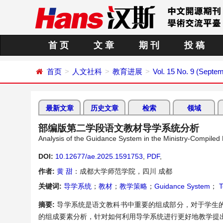
首 页
文 章
期 刊
投 稿
首页
人文社科
教育进展
Vol. 15 No. 9 (Septe
最新文章
历史文章
检索
领域
部编版第二学段语文教材导学系统分析
Analysis of the Guidance System in the Ministry-Compile
DOI:
10.12677/ae.2025.1591753
,
PDF
,
作者:
黄 甜
：成都大学师范学院，四川 成都
关键词:
导学系统
；
教材
；
教学策略
；
Guidance System
；
T
摘要:
导学系统是语文教科书中重要的组成部分，对于学生
的组成要素分析，针对如何利用导学系统进行更好地教学提