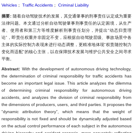
Vehicles
；
Traffic Accidents
；
Criminal Liability
摘要:
随着自动驾驶技术的发展，其交通肇事的刑事责任认定成为重要
法律问题。本文通过分析自动驾驶肇事刑事责任的认定困境，从生产
者、使用者和第三方等维度解析刑事责任划分，并提出“动态归责理
论”，即责任权重并非固定不变，应根据自动驾驶层级、事故场景中各
主体的实际控制力表现来进行动态调整，更精准地体现“权责随控制力
变化而适配”的核心主张，以在保障技术发展与维护公共安全之间寻求
平衡。
Abstract:
With the development of autonomous driving technology,
the determination of criminal responsibility for traffic accidents has
become an important legal issue. This article analyzes the dilemma
of determining criminal responsibility for autonomous driving
accidents, and analyzes the division of criminal responsibility from
the dimensions of producers, users, and third parties. It proposes the
“dynamic attribution theory”, which means that the weight of
responsibility is not fixed and should be dynamically adjusted based
on the actual control performance of each subject in the autonomous