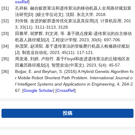
ossRef
]
[31]
孔祥标. 融合蚁群算法和遗传算法的移动机器人全局路径规划算
法研究[D]: [硕士学位论文]. 沈阳: 东北大学, 2018.
[32]
刘传领. 改进的蚁群遗传优化算法及其应用[J]. 计算机应用, 201
3, 33(11): 3111-3113, 3128.
[33]
田雅琴, 胡梦辉, 刘文涛, 等. 基于跳点搜索-遗传算法的自主移动
机器人路径规划[J]. 工程设计学报, 2023, 30(6): 697-706.
[34]
孙茂荣, 赵泽阳. 基于遗传算法的管板爬行机器人检修路径规划
[J]. 制造业自动化, 2023, 45(11): 117-121.
[35]
周龙港, 刘婷, 卢劲竹. 基于Floyd和改进遗传算法的丘陵地区农
田遍历路径规划[J]. 智慧农业(中英文), 2023, 5(4): 45-57.
[36]
Boğar, E. and Beyhan, S. (2016) A Hybrid Genetic Algorithm fo
r Mobile Robot Shortest Path Problem.
International
Journal
o
f
Intelligent
Systems
and
Applications
in
Engineering
, 4, 264-2
67. [
Google Scholar
] [
CrossRef
]
投稿