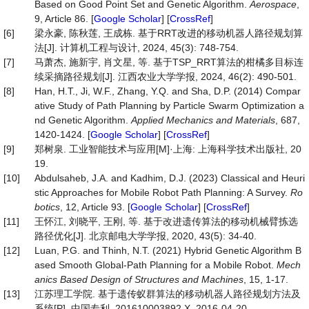
Based on Good Point Set and Genetic Algorithm.
Aerospace
,
9, Article 86. [
Google Scholar
] [
CrossRef
]
[6]
梁永豪, 陈秋莲, 王成栋. 基于RRT改进的移动机器人路径规划算
法[J]. 计算机工程与设计, 2024, 45(3): 748-754.
[7]
马萧杰, 施新宇, 肖文星, 等. 基于TSP_RRT算法的柑橘多目标连
续采摘路径规划[J]. 江西农业大学学报, 2024, 46(2): 490-501.
[8]
Han, H.T., Ji, W.F., Zhang, Y.Q. and Sha, D.P. (2014) Compar
ative Study of Path Planning by Particle Swarm Optimization a
nd Genetic Algorithm.
Applied
Mechanics
and
Materials
, 687,
1420-1424. [
Google Scholar
] [
CrossRef
]
[9]
郑树泉. 工业智能技术与应用[M]·上海: 上海科学技术出版社, 20
19.
[10]
Abdulsaheb, J.A. and Kadhim, D.J. (2023) Classical and Heuri
stic Approaches for Mobile Robot Path Planning: A Survey.
Ro
botics
, 12, Article 93. [
Google Scholar
] [
CrossRef
]
[11]
王怀江, 刘晓平, 王刚, 等. 基于改进遗传算法的移动机械臂拣选
路径优化[J]. 北京邮电大学学报, 2020, 43(5): 34-40.
[12]
Luan, P.G. and Thinh, N.T. (2021) Hybrid Genetic Algorithm B
ased Smooth Global-Path Planning for a Mobile Robot.
Mech
anics Based Design of Structures and Machines
, 15, 1-17.
[13]
江苏理工学院. 基于遗传蚁群算法的移动机器人路径规划方法及
系统[P]. 中国专利, 201610003892.X. 2016-04-20.