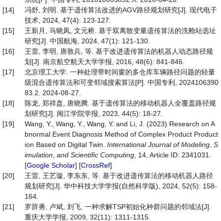
[14]
冯舒, 刘明. 基于遗传算法改进的AGV路径规划研究[J]. 现代电子
技术, 2024, 47(4): 123-127.
[15]
王新月, 马晓凤, 文元桥. 基于双离散变量遗传算法的洗舱站选址
研究[J]. 中国航海, 2024, 47(1): 121-130.
[16]
王雷, 李明, 唐敦兵, 等. 基于改进遗传算法的机器人动态路径规
划[J]. 南京航空航天大学学报, 2016, 48(6): 841-846.
[17]
北京理工大学. 一种处理带时间窗的多仓库车辆路径问题的轻量
级混合遗传算法和可变邻域搜索算法[P]. 中国专利, 2024106390
83.2. 2024-08-27.
[18]
陈龙, 郑祥盘, 唐晓腾. 基于遗传算法的移动机器人全覆盖路径规
划研究[J]. 闽江学院学报, 2023, 44(5): 18-27.
[19]
Wang, Y., Wang, Y., Wang, Y. and Li, J. (2023) Research on A
bnormal Event Diagnosis Method of Complex Product Product
ion Based on Digital Twin.
International
Journal
of
Modeling
,
S
imulation
,
and
Scientific
Computing
, 14, Article ID: 2341031.
[
Google Scholar
] [
CrossRef
]
[20]
王雷, 王艺璇, 李东东, 等. 基于改进遗传算法的移动机器人路径
规划研究[J]. 华中科技大学学报(自然科学版), 2024, 52(5): 158-
164.
[21]
罗辞勇, 卢斌, 刘飞. 一种求解TSP初始化种群问题的邻域法[J].
重庆大学学报, 2009, 32(11): 1311-1315.