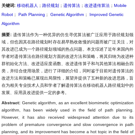
关键词:
移动机器人
；
路径规划
；
遗传算法
；
改进遗传算法
；
Mobile
Robot
；
Path Planning
；
Genetic Algorithm
；
Improved Genetic
Algorithm
摘要:
遗传算法作为一种优异的仿生寻优算法被广泛应用于路径规划领
域，但也因其在路径规划时存在易早熟收敛慢的问题而被广泛关注，对
其改进已成为一个路径规划领域的热点问题。本文综述了近年来国内外
学者对遗传算法在路径规划方面的改进方法和策略，将其归纳为改进种
群初始化方法、改进适应度函数、改进遗传算子和与其他算法相融合四
类，并结合使用场景，进行了详细的介绍，同时鉴于目前对遗传算法的
改进方法和策略已展现出局限性，展望并提供了五种新的改进思路，旨
在为相关专业技术人员和学者了解遗传算法在移动机器人路径规划中的
发展、应用及改进提供一定的参考。
Abstract:
Genetic algorithm, as an excellent biomimetic optimization
algorithm, has been widely used in the field of path planning.
However, it has also received widespread attention due to its
problem of premature convergence and slow convergence in path
planning, and its improvement has become a hot topic in the field of