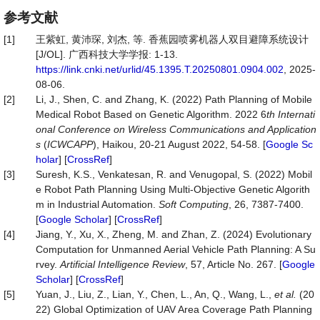
参考文献
[1]
王紫虹, 黄沛琛, 刘杰, 等. 香蕉园喷雾机器人双目避障系统设计
[J/OL]. 广西科技大学学报: 1-13.
https://link.cnki.net/urlid/45.1395.T.20250801.0904.002
, 2025-
08-06.
[2]
Li, J., Shen, C. and Zhang, K. (2022) Path Planning of Mobile
Medical Robot Based on Genetic Algorithm. 2022 6
th Internati
onal Conference on Wireless Communications and Application
s
(
ICWCAPP
), Haikou, 20-21 August 2022, 54-58. [
Google Sc
holar
] [
CrossRef
]
[3]
Suresh, K.S., Venkatesan, R. and Venugopal, S. (2022) Mobil
e Robot Path Planning Using Multi-Objective Genetic Algorith
m in Industrial Automation.
Soft
Computing
, 26, 7387-7400.
[
Google Scholar
] [
CrossRef
]
[4]
Jiang, Y., Xu, X., Zheng, M. and Zhan, Z. (2024) Evolutionary
Computation for Unmanned Aerial Vehicle Path Planning: A Su
rvey.
Artificial
Intelligence
Review
, 57, Article No. 267. [
Google
Scholar
] [
CrossRef
]
[5]
Yuan, J., Liu, Z., Lian, Y., Chen, L., An, Q., Wang, L.,
et al.
(20
22) Global Optimization of UAV Area Coverage Path Planning