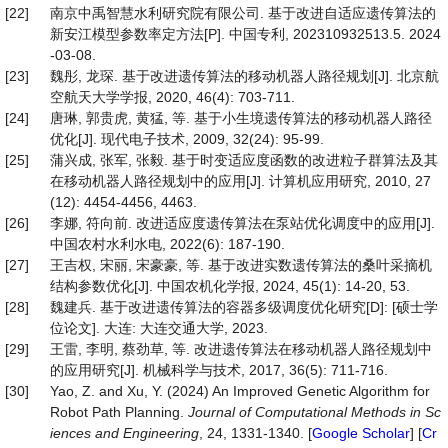
[22]
南京中禹智慧水利研究院有限公司. 基于改进自适应遗传算法的
新安江模型参数率定方法[P]. 中国专利, 202310932513.5. 2024
-03-08.
[23]
魏彤, 龙琛. 基于改进遗传算法的移动机器人路径规划[J]. 北京航
空航天大学学报, 2020, 46(4): 703-711.
[24]
唐琳, 郭贵虎, 黄猛, 等. 基于小生境遗传算法的移动机器人路径
优化[J]. 现代电子技术, 2009, 32(24): 95-99.
[25]
蒲兴成, 张军, 张毅. 基于时变适应度函数的改进粒子群算法及其
在移动机器人路径规划中的应用[J]. 计算机应用研究, 2010, 27
(12): 4454-4456, 4463.
[26]
李娜, 符向前. 改进适应度遗传算法在泵站优化调度中的应用[J].
中国农村水利水电, 2022(6): 187-190.
[27]
王吉权, 宋丽, 宋豪豪, 等. 基于改进实数遗传算法的桑叶采摘机
结构参数优化[J]. 中国农机化学报, 2024, 45(1): 14-20, 53.
[28]
魏建兵. 基于改进遗传算法的容器多级调度优化研究[D]: [硕士学
位论文]. 大连: 大连交通大学, 2023.
[29]
王雷, 李明, 蔡劲草, 等. 改进遗传算法在移动机器人路径规划中
的应用研究[J]. 机械科学与技术, 2017, 36(5): 711-716.
[30]
Yao, Z. and Xu, Y. (2024) An Improved Genetic Algorithm for
Robot Path Planning.
Journal
of
Computational
Methods
in
Sc
iences
and
Engineering
, 24, 1331-1340. [
Google Scholar
] [
Cr