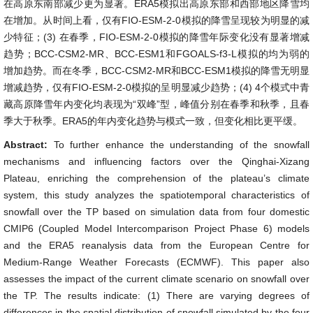
在高原东南部减少更为显著。ERA5模拟出高原东部和西部地区降雪均
在增加。从时间上看，仅有FIO-ESM-2-0模拟的降雪呈现较为明显的减
少特征；(3) 在春季，FIO-ESM-2-0模拟的降雪年际变化没有显著增减
趋势；BCC-CSM2-MR、BCC-ESM1和FGOALS-f3-L模拟的均为弱的
增加趋势。而在冬季，BCC-CSM2-MR和BCC-ESM1模拟的降雪无明显
增减趋势，仅有FIO-ESM-2-0模拟的呈明显减少趋势；(4) 4个模式中青
藏高原降雪年内变化均表现为“双峰”型，峰值分别在春季和秋季，且春
季大于秋季。ERA5的年内变化趋势与模式一致，但变化相比更平缓。
Abstract:
To further enhance the understanding of the snowfall
mechanisms and influencing factors over the Qinghai-Xizang
Plateau, enriching the comprehension of the plateau’s climate
system, this study analyzes the spatiotemporal characteristics of
snowfall over the TP based on simulation data from four domestic
CMIP6 (Coupled Model Intercomparison Project Phase 6) models
and the ERA5 reanalysis data from the European Centre for
Medium-Range Weather Forecasts (ECMWF). This paper also
assesses the impact of the current climate scenario on snowfall over
the TP. The results indicate: (1) There are varying degrees of
differences in the spatial distribution of snowfall simulated by the four