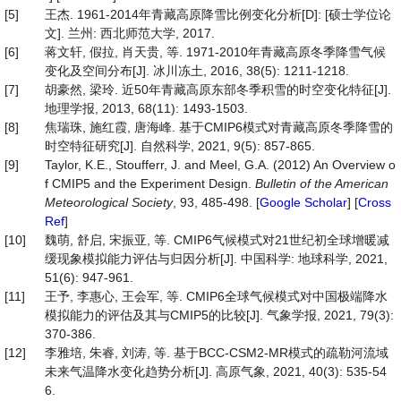
[5]
王杰. 1961-2014年青藏高原降雪比例变化分析[D]: [硕士学位论
文]. 兰州: 西北师范大学, 2017.
[6]
蒋文轩, 假拉, 肖天贵, 等. 1971-2010年青藏高原冬季降雪气候
变化及空间分布[J]. 冰川冻土, 2016, 38(5): 1211-1218.
[7]
胡豪然, 梁玲. 近50年青藏高原东部冬季积雪的时空变化特征[J].
地理学报, 2013, 68(11): 1493-1503.
[8]
焦瑞珠, 施红霞, 唐海峰. 基于CMIP6模式对青藏高原冬季降雪的
时空特征研究[J]. 自然科学, 2021, 9(5): 857-865.
[9]
Taylor, K.E., Stoufferr, J. and Meel, G.A. (2012) An Overview o
f CMIP5 and the Experiment Design.
Bulletin of the American
Meteorological Society
, 93, 485-498. [
Google Scholar
] [
Cross
Ref
]
[10]
魏萌, 舒启, 宋振亚, 等. CMIP6气候模式对21世纪初全球增暖减
缓现象模拟能力评估与归因分析[J]. 中国科学: 地球科学, 2021,
51(6): 947-961.
[11]
王予, 李惠心, 王会军, 等. CMIP6全球气候模式对中国极端降水
模拟能力的评估及其与CMIP5的比较[J]. 气象学报, 2021, 79(3):
370-386.
[12]
李雅培, 朱睿, 刘涛, 等. 基于BCC-CSM2-MR模式的疏勒河流域
未来气温降水变化趋势分析[J]. 高原气象, 2021, 40(3): 535-54
6.