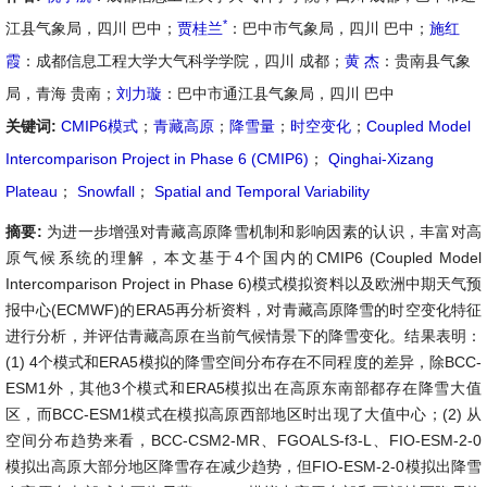
*
江县气象局，四川 巴中；
贾桂兰
：巴中市气象局，四川 巴中；
施红
霞
：成都信息工程大学大气科学学院，四川 成都；
黄 杰
：贵南县气象
局，青海 贵南；
刘力璇
：巴中市通江县气象局，四川 巴中
关键词:
CMIP6模式
；
青藏高原
；
降雪量
；
时空变化
；
Coupled Model
Intercomparison Project in Phase 6 (CMIP6)
；
Qinghai-Xizang
Plateau
；
Snowfall
；
Spatial and Temporal Variability
摘要:
为进一步增强对青藏高原降雪机制和影响因素的认识，丰富对高
原气候系统的理解，本文基于4个国内的CMIP6 (Coupled Model
Intercomparison Project in Phase 6)模式模拟资料以及欧洲中期天气预
报中心(ECMWF)的ERA5再分析资料，对青藏高原降雪的时空变化特征
进行分析，并评估青藏高原在当前气候情景下的降雪变化。结果表明：
(1) 4个模式和ERA5模拟的降雪空间分布存在不同程度的差异，除BCC-
ESM1外，其他3个模式和ERA5模拟出在高原东南部都存在降雪大值
区，而BCC-ESM1模式在模拟高原西部地区时出现了大值中心；(2) 从
空间分布趋势来看，BCC-CSM2-MR、FGOALS-f3-L、FIO-ESM-2-0
模拟出高原大部分地区降雪存在减少趋势，但FIO-ESM-2-0模拟出降雪