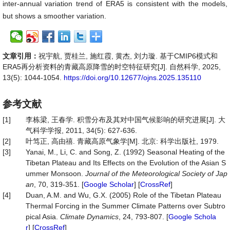
inter-annual variation trend of ERA5 is consistent with the models,
but shows a smoother variation.
文章引用：
祝宇航, 贾桂兰, 施红霞, 黄杰, 刘力璇. 基于CMIP6模式和
ERA5再分析资料的青藏高原降雪的时空特征研究[J]. 自然科学, 2025,
13(5): 1044-1054.
https://doi.org/10.12677/ojns.2025.135110
参考文献
[1]
李栋梁, 王春学. 积雪分布及其对中国气候影响的研究进展[J]. 大
气科学学报, 2011, 34(5): 627-636.
[2]
叶笃正, 高由禧. 青藏高原气象学[M]. 北京: 科学出版社, 1979.
[3]
Yanai, M., Li, C. and Song, Z. (1992) Seasonal Heating of the
Tibetan Plateau and Its Effects on the Evolution of the Asian S
ummer Monsoon.
Journal of the Meteorological Society of Jap
an
, 70, 319-351. [
Google Scholar
] [
CrossRef
]
[4]
Duan, A.M. and Wu, G.X. (2005) Role of the Tibetan Plateau
Thermal Forcing in the Summer Climate Patterns over Subtro
pical Asia.
Climate Dynamics
, 24, 793-807. [
Google Schola
r
] [
CrossRef
]