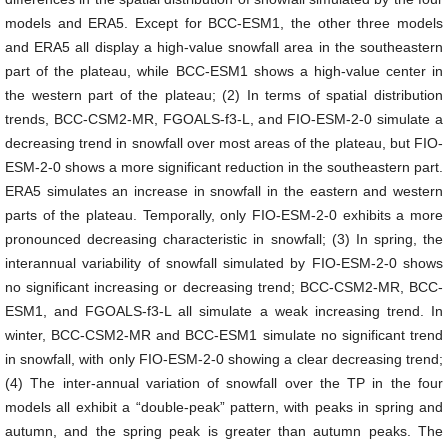
models and ERA5. Except for BCC-ESM1, the other three models
and ERA5 all display a high-value snowfall area in the southeastern
part of the plateau, while BCC-ESM1 shows a high-value center in
the western part of the plateau; (2) In terms of spatial distribution
trends, BCC-CSM2-MR, FGOALS-f3-L, and FIO-ESM-2-0 simulate a
decreasing trend in snowfall over most areas of the plateau, but FIO-
ESM-2-0 shows a more significant reduction in the southeastern part.
ERA5 simulates an increase in snowfall in the eastern and western
parts of the plateau. Temporally, only FIO-ESM-2-0 exhibits a more
pronounced decreasing characteristic in snowfall; (3) In spring, the
interannual variability of snowfall simulated by FIO-ESM-2-0 shows
no significant increasing or decreasing trend; BCC-CSM2-MR, BCC-
ESM1, and FGOALS-f3-L all simulate a weak increasing trend. In
winter, BCC-CSM2-MR and BCC-ESM1 simulate no significant trend
in snowfall, with only FIO-ESM-2-0 showing a clear decreasing trend;
(4) The inter-annual variation of snowfall over the TP in the four
models all exhibit a “double-peak” pattern, with peaks in spring and
autumn, and the spring peak is greater than autumn peaks. The