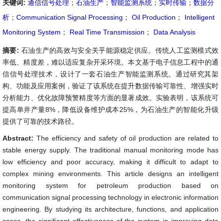
关键词:
通信信号处理
；
石油生产
；
智能监测系统
；
实时传输
；
数据分
析
；
Communication Signal Processing
；
Oil Production
；
Intelligent
Monitoring System
；
Real Time Transmission
；
Data Analysis
摘要:
石油生产的高效与安全关乎能源稳定供应。传统人工监测模式效
率低、精度差，难以适应复杂开采环境。本文基于电子信息工程中的通
信信号处理技术，设计了一套石油生产智能监测系统。通过研究其架
构、功能及应用案例，验证了该系统在提升数据传输可靠性、增强实时
分析能力、优化故障预警精度等方面的显著成效。实验表明，该系统可
提高单井产量8%，降低设备维护成本25%，为石油生产的智能化升级
提供了可靠的技术路径。
Abstract:
The efficiency and safety of oil production are related to
stable energy supply. The traditional manual monitoring mode has
low efficiency and poor accuracy, making it difficult to adapt to
complex mining environments. This article designs an intelligent
monitoring system for petroleum production based on
communication signal processing technology in electronic information
engineering. By studying its architecture, functions, and application