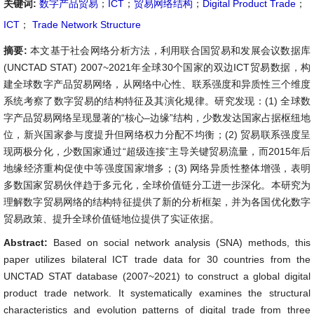
关键词:
数字产品贸易
；
ICT
；
贸易网络结构
；
Digital Product Trade
；
ICT
；
Trade Network Structure
摘要:
本文基于社会网络分析方法，利用联合国贸易和发展会议数据库
(UNCTAD STAT) 2007~2021年全球30个国家的双边ICT贸易数据，构
建全球数字产品贸易网络，从网络中心性、联系强度和异质性三个维度
系统考察了数字贸易的结构特征及其演化规律。研究发现：(1) 全球数
字产品贸易网络呈现显著的“核心–边缘”结构，少数发达国家占据枢纽地
位，新兴国家参与度提升但网络权力分配不均衡；(2) 贸易联系强度呈
现两极分化，少数国家通过“超级连接”主导关键贸易流量，而2015年后
地缘经济重构促使中等强度国家增多；(3) 网络异质性整体增强，表明
多数国家贸易伙伴趋于多元化，全球价值链分工进一步深化。本研究为
理解数字贸易网络的结构特征提供了新的分析框架，并为各国优化数字
贸易政策、提升全球价值链地位提供了实证依据。
Abstract:
Based on social network analysis (SNA) methods, this
paper utilizes bilateral ICT trade data for 30 countries from the
UNCTAD STAT database (2007~2021) to construct a global digital
product trade network. It systematically examines the structural
characteristics and evolution patterns of digital trade from three