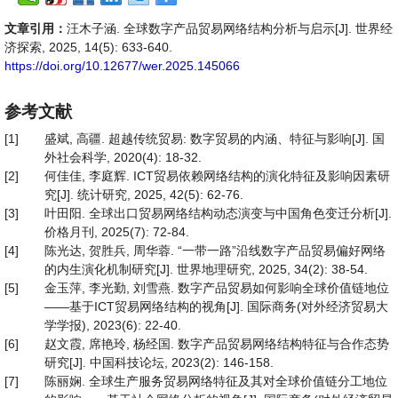
文章引用：
汪木子涵. 全球数字产品贸易网络结构分析与启示[J]. 世界经
济探索, 2025, 14(5): 633-640.
https://doi.org/10.12677/wer.2025.145066
参考文献
[1]
盛斌, 高疆. 超越传统贸易: 数字贸易的内涵、特征与影响[J]. 国
外社会科学, 2020(4): 18-32.
[2]
何佳佳, 李庭辉. ICT贸易依赖网络结构的演化特征及影响因素研
究[J]. 统计研究, 2025, 42(5): 62-76.
[3]
叶田阳. 全球出口贸易网络结构动态演变与中国角色变迁分析[J].
价格月刊, 2025(7): 72-84.
[4]
陈光达, 贺胜兵, 周华蓉. “一带一路”沿线数字产品贸易偏好网络
的内生演化机制研究[J]. 世界地理研究, 2025, 34(2): 38-54.
[5]
金玉萍, 李光勤, 刘雪燕. 数字产品贸易如何影响全球价值链地位
——基于ICT贸易网络结构的视角[J]. 国际商务(对外经济贸易大
学学报), 2023(6): 22-40.
[6]
赵文霞, 席艳玲, 杨经国. 数字产品贸易网络结构特征与合作态势
研究[J]. 中国科技论坛, 2023(2): 146-158.
[7]
陈丽娴. 全球生产服务贸易网络特征及其对全球价值链分工地位