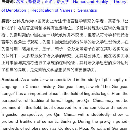
关键词:
名实
；
指物论
；
正名
；
语义学
；
Names and Reality
；
Theory
of Denotation
；
Rectification of Names
；
Semantics
摘要:
公孙龙作为中国历史上专注于语言哲学研究的学者，其著作《公
孙龙子》在语言逻辑领域具有重要地位。尽管从传统形式逻辑的角度来
看，先秦时期的中国在这一领域或许并不突出，但若从符号学和现代语
言学的视角进行观察，先秦中国无疑展现出深厚的语义学思想传统。在
先秦时期，诸如孔子、墨子、荀子、公孙龙等诸子百家在其对名实问题
的探讨中，大多都涉及了语义学的研究。尤其是公孙龙，他在名实关系
上对事物与其指称进行了系统的逻辑论证，其对语义学思想的探讨达到
了相当的高度，是先秦语义学思想发展的重要推动力。
Abstract:
As a scholar who specialized in the study of philosophy of
language in Chinese history, Gongsun Long’s work “The Gongsun
Longzi” has an important place in the field of linguistic logic. From the
perspective of traditional formal logic, pre-Qin China may not be
prominent in this field, but if observed from the semiotic and modern
linguistic perspective, pre-Qin China will undoubtedly show a
profound tradition of semantic thinking. During the pre-Qin period,
hundreds of scholars such as Confucius, Mozi, Xunzi, and Gongsun