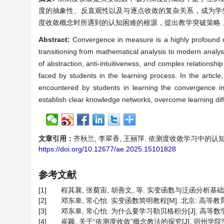
度的抽象性、反直观性以及与逐点收敛的复杂关系，成为学
度收敛概念时所遇到的认知困难的根源，提出教学突破策略
Abstract:
Convergence in measure is a highly profound co
transitioning from mathematical analysis to modern analysi
of abstraction, anti-intuitiveness, and complex relationsh
faced by students in the learning process. In the article
encountered by students in learning the convergence i
establish clear knowledge networks, overcome learning diffi
文章引用：
齐秋兰, 李翠香, 王丽萍. 依测度收敛学习中的认知难点与教学
https://doi.org/10.12677/ae.2025.15101828
参考文献
[1]
程其襄, 张奠宙, 胡善文, 等. 实变函数与泛函分析基础[M
[2]
邓东皋, 常心怡. 实变函数简明教程[M]. 北京: 高等教育
[3]
邓东皋, 常心怡. 为什么要学习勒贝格积分[J]. 高等数学研究, 
[4]
崔颖. 关于“依测度收敛”概念教法的探究[J]. 宿州学院学报, 20