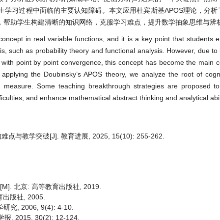
生学习过程中面临的主要认知障碍。本文应用杜宾斯基APOS理论，分析
，帮助学生构建清晰的知识网络，克服学习难点，提升数学抽象思维与辨
ncept in real variable functions, and it is a key point that students
s, such as probability theory and functional analysis. However, due to 
ip with point by point convergence, this concept has become the main co
, applying the Doubinsky’s APOS theory, we analyze the root of cogniti
n measure. Some teaching breakthrough strategies are proposed to
culties, and enhance mathematical abstract thinking and analytical abili
突破[J]. 教育进展, 2025, 15(10): 255-262.
]. 北京: 高等教育出版社, 2019.
出版社, 2005.
2006, 9(4): 4-10.
15, 30(2): 12-124.