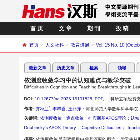
首 页
文 章
期 刊
投 稿
首页
人文社科
教育进展
Vol. 15 No. 10 (Octob
最新文章
历史文章
检索
领域
依测度收敛学习中的认知难点与教学突破
Difficulties in Cognition and Teaching Breakthroughs in 
DOI:
10.12677/ae.2025.15101828
,
PDF
,
科研立项经费
*
作者:
齐秋兰
,
李翠香
,
王丽萍
：河北师范大学数学科学学院
关键词:
依测度收敛
；
逐点收敛
；
杜宾斯基APOS理论
；
认知
Doubinsky’s APOS Theory
；
Cognitive Difficulties
；
Teachi
摘要:
依测度收敛是实变函数中极具深度的概念，是学生从