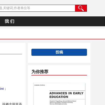
我 们
投稿
为你推荐
int
；
，该概念因其高