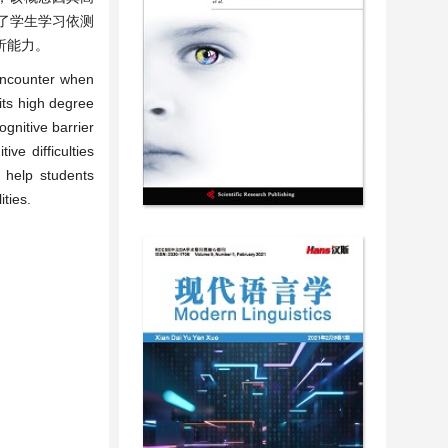
了学生学习依测
析能力。
 encounter when
its high degree
gnitive barrier
ve difficulties
 help students
ties.