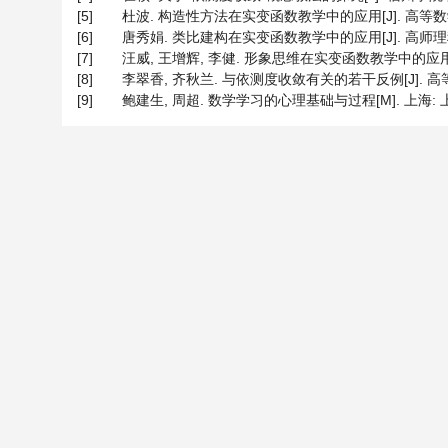
[5]
杜波. 构造性方法在实变函数教学中的应用[J]. 高等数学研究, 2
[6]
唐秀娟. 类比建构在实变函数教学中的应用[J]. 高师理科学刊, 2
[7]
汪威, 王增辉, 李健. 形象思维在实变函数教学中的应用[J]. 
[8]
李翠香, 齐秋兰. 与依测度收敛有关的若干反例[J]. 高等数学研究
[9]
鲍建生, 周超. 数学学习的心理基础与过程[M]. 上海: 上