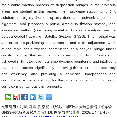
main cable traction process of suspension bridges in mountainous
areas are studied in this paper. The multi-base station joint RTK
solution, ambiguity fixation optimization, and network adjustment
algorithm, and proposes a partial ambiguity fixation strategy and
evaluation method (combining model and data) is analyzed via the
Beidou Global Navigation Satellite System (GNSS). This method was
applied to the positioning measurement and cable adjustment work
of the main cable traction construction of a canyon bridge under
construction in the mountainous area of Guizhou Province. It
achieved millimeter-level real-time dynamic monitoring and intelligent
main cable traction, significantly improving the construction accuracy
and efficiency, and providing a domestic, independent and
controllable technical solution for the construction of long bridges in
complex mountainous environments.
文章引用：
刘豪, 马宗源, 潘玥, 杨鸿波. 山区峡谷大跨悬索桥主缆架设
GNSS基线解算及模糊度分析[J]. 图像与信号处理, 2025, 14(4): 457-