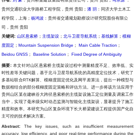
作者:
刘 豪
：贵州桥梁建设集团有限责任公司，贵州 贵阳；
马宗源
：
贵州交通职业大学路桥工程学院，贵州 贵阳；
潘 玥
：同济大学土木工
程学院，上海；
杨鸿波
：贵州省交通规划勘察设计研究院股份有限公
司，贵州 贵阳
关键词:
山区悬索桥
；
主缆架设
；
北斗卫星导航系统
；
基线解算
；
模糊
度固定
；
Mountain Suspension Bridge
；
Main Cable Traction
；
Beidou GNSS
；
Baseline Solution
；
Fixed Degree of Ambiguity
摘要:
本文针对山区悬索桥主缆架设过程中测量精度不足、效率低、实
时性差等关键问题，基于北斗卫星导航系统的高精度定位技术，研究了
多基站联合RTK解算、模糊度固定优化及网平差算法，提出一种模型与
数据相结合的部分模糊度固定策略和评估方法。进一步将该方法应用于
贵州山区某在建峡谷大跨径悬索桥的主缆架设施工定位测量及调索工作
当中，实现了毫米级实时动态监测与智能化主缆架设，显著提升了施工
精度和效率。本研究为山区复杂环境下长大桥梁建设工程提供国产化自
主可控的技术解决方案。
Abstract:
The key issues, such as insufficient measurement
accuracy, low efficiency, and poor real-time performance during the