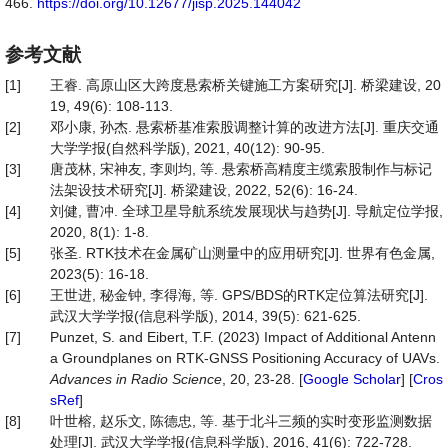
466.
https://doi.org/10.12677/jisp.2025.144042
参考文献
[1]
王睿. 高原山区大跨度悬索桥关键施工方案研究[J]. 桥梁建设, 20
19, 49(6): 108-113.
[2]
邓小康, 孙杰. 悬索桥基准索股调整计算的改进方法[J]. 重庆交通
大学学报(自然科学版), 2021, 40(12): 90-95.
[3]
唐茂林, 宋神友, 李则均, 等. 悬索桥高精度主缆索股制作与标记
法架设技术研究[J]. 桥梁建设, 2022, 52(6): 16-24.
[4]
刘健, 曹冲. 全球卫星导航系统发展现状与趋势[J]. 导航定位学报,
2020, 8(1): 1-8.
[5]
张圣. RTK技术在金属矿山测量中的应用研究[J]. 世界有色金属,
2023(5): 16-18.
[6]
王世进, 秘金钟, 李得海, 等. GPS/BDS的RTK定位算法研究[J].
武汉大学学报(信息科学版), 2014, 39(5): 621-625.
[7]
Punzet, S. and Eibert, T.F. (2023) Impact of Additional Antenn
a Groundplanes on RTK-GNSS Positioning Accuracy of UAVs.
Advances
in
Radio
Science
, 20, 23-28. [
Google Scholar
] [
Cros
sRef
]
[8]
叶世榕, 赵乐文, 陈德忠, 等. 基于北斗三频的实时变形监测数据
处理[J]. 武汉大学学报(信息科学版), 2016, 41(6): 722-728.