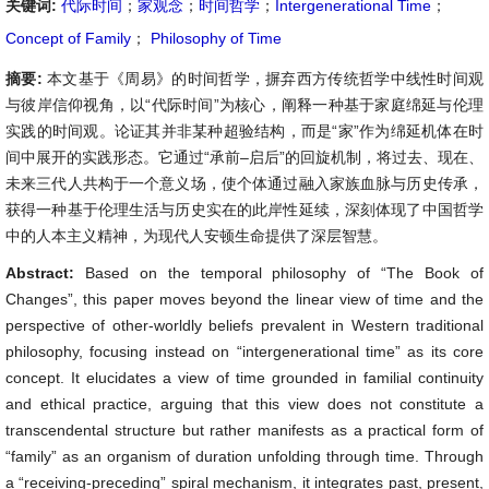
关键词:
代际时间
；
家观念
；
时间哲学
；
Intergenerational Time
；
Concept of Family
；
Philosophy of Time
摘要:
本文基于《周易》的时间哲学，摒弃西方传统哲学中线性时间观
与彼岸信仰视角，以“代际时间”为核心，阐释一种基于家庭绵延与伦理
实践的时间观。论证其并非某种超验结构，而是“家”作为绵延机体在时
间中展开的实践形态。它通过“承前–启后”的回旋机制，将过去、现在、
未来三代人共构于一个意义场，使个体通过融入家族血脉与历史传承，
获得一种基于伦理生活与历史实在的此岸性延续，深刻体现了中国哲学
中的人本主义精神，为现代人安顿生命提供了深层智慧。
Abstract:
Based on the temporal philosophy of “The Book of
Changes”, this paper moves beyond the linear view of time and the
perspective of other-worldly beliefs prevalent in Western traditional
philosophy, focusing instead on “intergenerational time” as its core
concept. It elucidates a view of time grounded in familial continuity
and ethical practice, arguing that this view does not constitute a
transcendental structure but rather manifests as a practical form of
“family” as an organism of duration unfolding through time. Through
a “receiving-preceding” spiral mechanism, it integrates past, present,