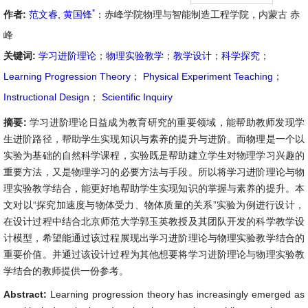
*
作者:
范文睿
,
黄国锋
：赤峰学院物理与智能制造工程学院，内蒙古 赤
峰
关键词:
学习进阶理论
；
物理实验教学
；
教学设计
；
科学探究
；
Learning Progression Theory
；
Physical Experiment Teaching
；
Instructional Design
；
Scientific Inquiry
摘要:
学习进阶理论日益成为教育研究的重要领域，能帮助教师发现学
生进阶路径，帮助学生实现知识与素养的提升与进阶。而物理是一个以
实验为基础的自然科学课程，实验既是帮助建立学生对物理学习兴趣的
重要方法，又是物理学习的必要方法与手段。所以将学习进阶理论与物
理实验教学结合，能更好地帮助学生实现知识的掌握与素养的提升。本
文对以“探究加速度与物体受力、物体质量的关系”实验为例进行设计，
在设计过程中结合北京师范大学郭玉英教授及其团队开发的科学教学设
计模型，希望能通过该过程展现出学习进阶理论与物理实验教学结合的
重要价值。并通过该设计过程为其他想要将学习进阶理论与物理实验教
学结合的教师提供一份参考。
Abstract:
Learning progression theory has increasingly emerged as