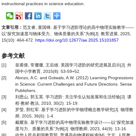
instructional practices in science education.
文章引用：
范文睿, 黄国锋. 基于学习进阶理论的高中物理实验教学——
以“探究加速度与物体受力、物体质量的关系”为例[J]. 教育进展, 2025,
15(10): 464-472.
https://doi.org/10.12677/ae.2025.15101857
参考文献
[1]
皇甫倩, 常珊珊, 王后雄. 美国学习进阶的研究进展及启示[J]. 外
国中小学教育, 2015(8): 53-59+52.
[2]
Alonzo, A.C. and Gotwals, A.W. (2012) Learning Progressions
in Science: Current Challenges and Future Directions. Sense
Publishers.
[3]
刘恩山, 郭玉英. 学习进阶: 关注学生认知发展和生活经验[J]. 课
程∙教材∙教法, 2010, 30(2): 15-19.
[4]
罗莹, 邢红军. 基于学习进阶的中学物理概念教学研究[J]. 物理教
师, 2015, 36(6): 1-4.
[5]
戴耀东. 基于学习进阶的高中物理实验教学设计——以“探究加速
度与力、质量的关系”为例[J]. 物理教师, 2023, 44(9): 13-16.
[6]
中华人民共和国教育部. 普通高中物课程标准[M]. 北京: 人民教