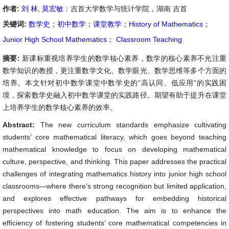
作者:
刘 林
,
莫宏敏
：吉首大学数学与统计学院，湖南 吉首
关键词:
数学史
；
初中数学
；
课堂教学
；
History of Mathematics
；
Junior High School Mathematics
；
Classroom Teaching
摘要:
新课标重视培养学生的数学核心素养，数学的核心素养不光注重
数学知识的教授，更注重数学文化、数学眼光、数学思维等多个方面的
培养。本文针对初中数学课堂中数学史的“高认同、低应用”的实践困
境，探索数学史融入初中数学课堂的实践路径。期望有助于提升在课堂
上培养学生的数学核心素养的效率。
Abstract:
The new curriculum standards emphasize cultivating
students’ core mathematical literacy, which goes beyond teaching
mathematical knowledge to focus on developing mathematical
culture, perspective, and thinking. This paper addresses the practical
challenges of integrating mathematics history into junior high school
classrooms—where there’s strong recognition but limited application,
and explores effective pathways for embedding historical
perspectives into math education. The aim is to enhance the
efficiency of fostering students’ core mathematical competencies in