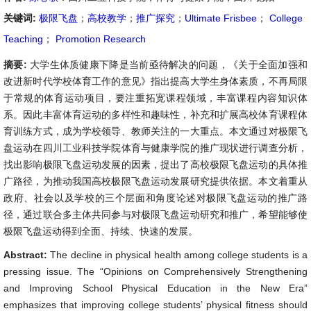
关键词:
极限飞盘
；
高校教学
；
推广探究
；
Ultimate Frisbee
；
College
Teaching
；
Promotion Research
摘要:
大学生体质健康下降是当前亟待解决的问题，《关于全面加强和
改进新时代学校体育工作的意见》指出提高大学生身体素质，不再局限
于常规的体育运动项目，要注重拓宽课程领域，丰富课程内容知识体
系。因此丰富体育运动的多样性和趣味性，补充和扩展高校体育课程体
育训练方式，成为学校领导、教师关注的一大重点。本文通过对极限飞
盘运动在四川工业科技学院体育与健康学院的推广现状进行调查分析，
找出影响极限飞盘运动发展的因素，提出了高校极限飞盘运动的具体推
广路径，为推动我国高校极限飞盘运动发展研究提供依据。本文着重从
政府、社会以及学校的三个层面和角度论述对极限飞盘运动的推广路
径，通过联合多主体共同参与对极限飞盘运动研究和推广，希望能够使
极限飞盘运动得到全面、持续、快速的发展。
Abstract:
The decline in physical health among college students is a
pressing issue. The “Opinions on Comprehensively Strengthening
and Improving School Physical Education in the New Era”
emphasizes that improving college students’ physical fitness should