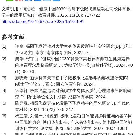
文章引用：
陈心歌. “健康中国2030”视阈下极限飞盘运动在高校体育教
学中的应用研究[J]. 教育进展, 2025, 15(10): 717-722.
https://doi.org/10.12677/ae.2025.15101891
参考文献
[1]
许森. 极限飞盘运动对大学生身体素质影响的实验研究[D]: [硕士
学位论文]. 南京: 南京体育学院, 2023. 7.
[2]
柴华, 张宇白. “健康中国2030”背景下高校体育师范生健康素养
的培育理念及路径研究[J]. 赤峰学院学报(自然科学版), 2024, 40
(1): 90-93.
[3]
廖哓奇. 新课标背景下初中阶段极限飞盘教学内容构建研究[D]:
[硕士学位论文]. 西安: 西安体育学院, 2024.
[4]
朱华轩. 极限飞盘运动对高职学生身体素质与心理健康的影响研
究[D]: [硕士学位论文]. 成都: 成都体育学院, 2024.
[5]
陈奕霖. 极限飞盘竞技化发展下飞盘精神的异化研究[J]. 当代体
育科技, 2021, 11(22): 245-247.
[6]
杨宝倩, 刘俊一, 钟婉菊. 极限飞盘项目体能训练特征与内容[C]//
中国班迪协会, 澳门体能协会, 广东省体能协会. 第七届中国体能
训练科学大会论文集. 长春: 东北师范大学, 2022: 1004-1008.
[7]
胡飞. 极限飞盘运动融入学校体育教学的实践探讨[J]. 健与美, 20